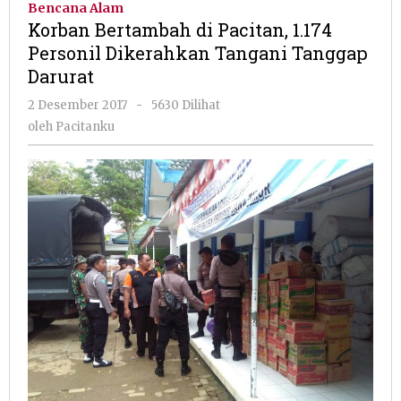
Bencana Alam
Pacitan,
Korban Bertambah di Pacitan, 1.174
1.174
Personil Dikerahkan Tangani Tanggap
Personil
Darurat
Dikerah
Tangani
oleh
2 Desember 2017
-
5630 Dilihat
Tangga
Pacitanku
oleh
Pacitanku
Darurat