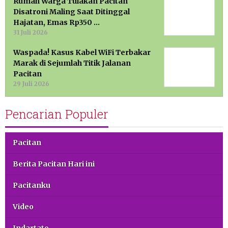
Rumah Warga Tulakan Pacitan
Disatroni Maling Saat Ditinggal
Hajatan, Emas Rp350 …
31 Juli 2026
Waspada! Kasus Kabel WiFi Terbakar
Marak di Sejumlah Titik Jalanan
Pacitan
29 Juli 2026
Pencarian Populer
Pacitan
Berita Pacitan Hari ini
Pacitanku
Video