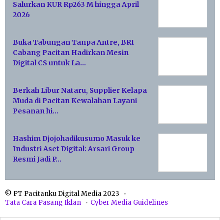
Salurkan KUR Rp263 M hingga April
2026
Buka Tabungan Tanpa Antre, BRI
Cabang Pacitan Hadirkan Mesin
Digital CS untuk La…
Berkah Libur Nataru, Supplier Kelapa
Muda di Pacitan Kewalahan Layani
Pesanan hi…
Hashim Djojohadikusumo Masuk ke
Industri Aset Digital: Arsari Group
Resmi Jadi P…
© PT Pacitanku Digital Media 2023
Tata Cara Pasang Iklan
Cyber Media Guidelines