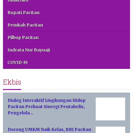
Indartato
Bupati Pacitan
Pemkab Pacitan
Pilbup Pacitan
Indrata Nur Bayuaji
COVID-19
Ekbis
Dialog Interaktif Lingkungan Hidup
Pacitan Perkuat Sinergi Pentahelix,
Pengelola…
Dorong UMKM Naik Kelas, BRI Pacitan