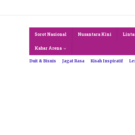
Lewati
ke
konten
Sorot Nasional
Nusantara Kini
Linta
Kabar Arena
Duit & Bisnis
Jagat Rasa
Kisah Inspiratif
Le