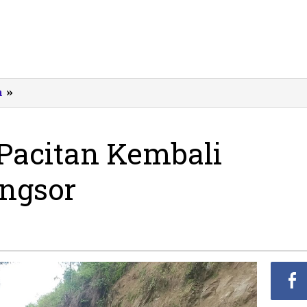
Jalur
m
»
Ponorogo-
Pacitan
Kembali
Pacitan Kembali
Dibuka
Pasca
ongsor
Longsor