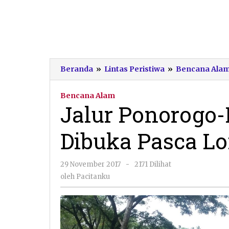
Beranda
»
Lintas Peristiwa
»
Bencana Ala
Bencana Alam
Jalur Ponorogo-
Dibuka Pasca L
oleh
29 November 2017
-
2171 Dilihat
Pacitanku
oleh
Pacitanku