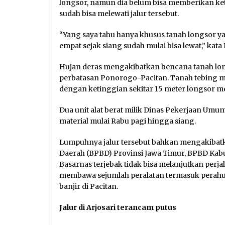
longsor, namun dia belum bisa memberikan k
sudah bisa melewati jalur tersebut.
“Yang saya tahu hanya khusus tanah longsor ya
empat sejak siang sudah mulai bisa lewat,” kat
Hujan deras mengakibatkan bencana tanah longs
perbatasan Ponorogo-Pacitan. Tanah tebing mi
dengan ketinggian sekitar 15 meter longsor m
Dua unit alat berat milik Dinas Pekerjaan Um
material mulai Rabu pagi hingga siang.
Lumpuhnya jalur tersebut bahkan mengakib
Daerah (BPBD) Provinsi Jawa Timur, BPBD Kab
Basarnas terjebak tidak bisa melanjutkan perj
membawa sejumlah peralatan termasuk perahu
banjir di Pacitan.
Jalur di Arjosari terancam putus