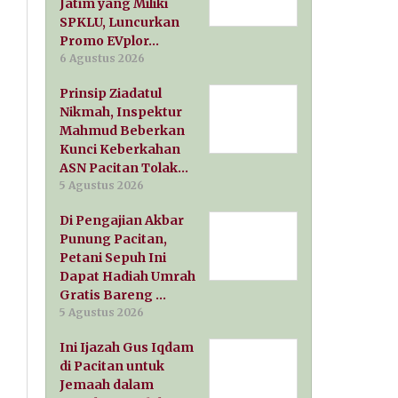
Jatim yang Miliki
SPKLU, Luncurkan
Promo EVplor…
6 Agustus 2026
Prinsip Ziadatul
Nikmah, Inspektur
Mahmud Beberkan
Kunci Keberkahan
ASN Pacitan Tolak…
5 Agustus 2026
Di Pengajian Akbar
Punung Pacitan,
Petani Sepuh Ini
Dapat Hadiah Umrah
Gratis Bareng …
5 Agustus 2026
Ini Ijazah Gus Iqdam
di Pacitan untuk
Jemaah dalam