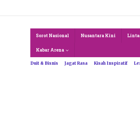
Lewati
ke
konten
Sorot Nasional
Nusantara Kini
Linta
Kabar Arena
Duit & Bisnis
Jagat Rasa
Kisah Inspiratif
Le