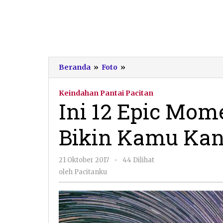
Ini
Beranda
»
Foto
»
12
Epic
Keindahan Pantai Pacitan
Momen
Ini 12 Epic Mom
Pantai
Klayar
Bikin Kamu Kan
yang
Bikin
Kamu
oleh
21 Oktober 2017
-
44 Dilihat
Kangen
Pacitanku
Balik
oleh
Pacitanku
ke
Sana