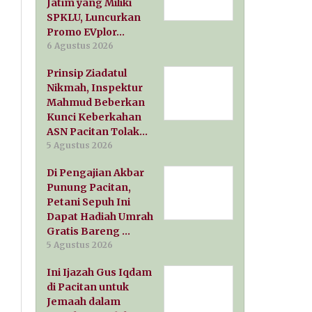
Jatim yang Miliki
SPKLU, Luncurkan
Promo EVplor…
6 Agustus 2026
Prinsip Ziadatul
Nikmah, Inspektur
Mahmud Beberkan
Kunci Keberkahan
ASN Pacitan Tolak…
5 Agustus 2026
Di Pengajian Akbar
Punung Pacitan,
Petani Sepuh Ini
Dapat Hadiah Umrah
Gratis Bareng …
5 Agustus 2026
Ini Ijazah Gus Iqdam
di Pacitan untuk
Jemaah dalam