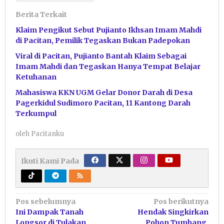
Berita Terkait
Klaim Pengikut Sebut Pujianto Ikhsan Imam Mahdi
di Pacitan, Pemilik Tegaskan Bukan Padepokan
Viral di Pacitan, Pujianto Bantah Klaim Sebagai
Imam Mahdi dan Tegaskan Hanya Tempat Belajar
Ketuhanan
Mahasiswa KKN UGM Gelar Donor Darah di Desa
Pagerkidul Sudimoro Pacitan, 11 Kantong Darah
Terkumpul
oleh
Pacitanku
Ikuti Kami Pada
Navigasi
Pos sebelumnya
Pos berikutnya
Ini Dampak Tanah
Hendak Singkirkan
pos
Longsor di Tulakan,
Pohon Tumbang,