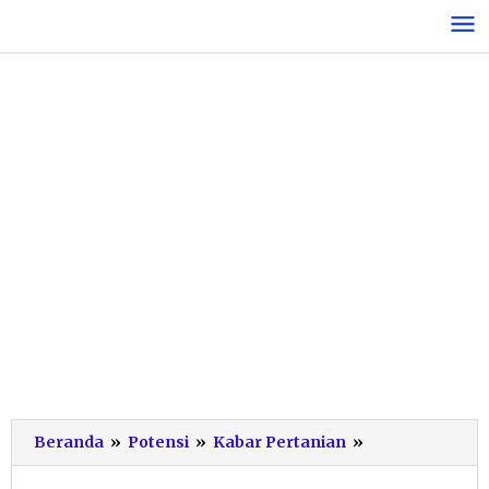
Lewati
ke
konten
Seribu
Beranda
»
Potensi
»
Kabar Pertanian
»
Warga
Pacitan