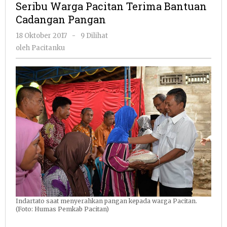
Seribu Warga Pacitan Terima Bantuan
Terima
Cadangan Pangan
Bantuan
Cadangan
oleh
18 Oktober 2017
-
9 Dilihat
Pangan
Pacitanku
oleh
Pacitanku
Indartato saat menyerahkan pangan kepada warga Pacitan.
(Foto: Humas Pemkab Pacitan)