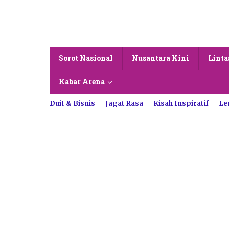
Lewati
ke
konten
Sorot Nasional
Nusantara Kini
Linta
Kabar Arena
Duit & Bisnis
Jagat Rasa
Kisah Inspiratif
Le