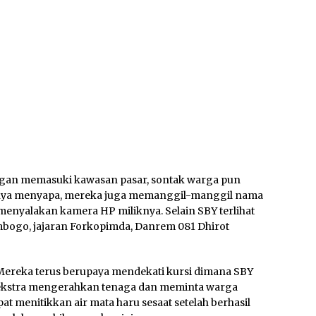
gan memasuki kawasan pasar, sontak warga pun
anya menyapa, mereka juga memanggil-manggil nama
l menyalakan kamera HP miliknya.
Selain SBY terlihat
umbogo, jajaran Forkopimda, Danrem 081 Dhirot
a. Mereka terus berupaya mendekati kursi dimana SBY
 ekstra mengerahkan tenaga dan meminta warga
at menitikkan air mata haru sesaat setelah berhasil