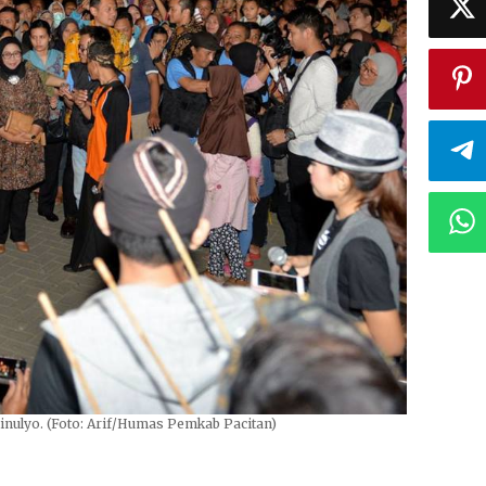
inulyo. (Foto: Arif/Humas Pemkab Pacitan)