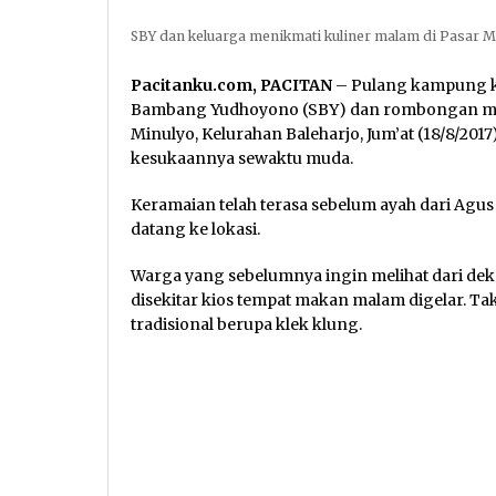
SBY dan keluarga menikmati kuliner malam di Pasar M
Pacitanku.com, PACITAN
– Pulang kampung ke
Bambang Yudhoyono (SBY) dan rombongan men
Minulyo, Kelurahan Baleharjo, Jum’at (18/8/20
kesukaannya sewaktu muda.
Keramaian telah terasa sebelum ayah dari Ag
datang ke lokasi.
Warga yang sebelumnya ingin melihat dari dek
disekitar kios tempat makan malam digelar. Tak 
tradisional berupa klek klung.