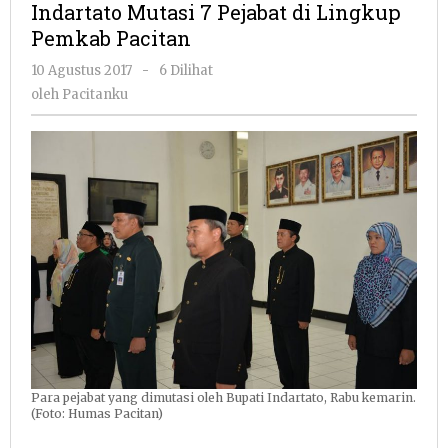
Indartato Mutasi 7 Pejabat di Lingkup
Pejabat
Pemkab Pacitan
di
Lingkup
oleh
10 Agustus 2017
-
6 Dilihat
Pemkab
Pacitanku
oleh
Pacitanku
Pacitan
Para pejabat yang dimutasi oleh Bupati Indartato, Rabu kemarin.
(Foto: Humas Pacitan)