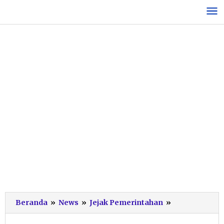
Lewati
ke
konten
Indartato
Beranda
»
News
»
Jejak Pemerintahan
»
Mutasi
7