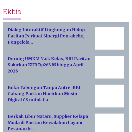
Ekbis
Dialog Interaktif Lingkungan Hidup
Pacitan Perkuat Sinergi Pentahelix,
Pengelola…
Dorong UMKM Naik Kelas, BRI Pacitan
Salurkan KUR Rp263 M hingga April
2026
Buka Tabungan Tanpa Antre, BRI
Cabang Pacitan Hadirkan Mesin
Digital CS untuk La…
Berkah Libur Nataru, Supplier Kelapa
Muda di Pacitan Kewalahan Layani
Pesanan hi…