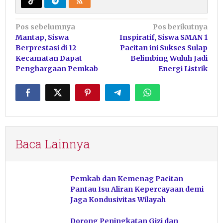
Navigasi
Pos sebelumnya
Pos berikutnya
Mantap, Siswa
Inspiratif, Siswa SMAN 1
pos
Berprestasi di 12
Pacitan ini Sukses Sulap
Kecamatan Dapat
Belimbing Wuluh Jadi
Penghargaan Pemkab
Energi Listrik
Baca Lainnya
Pemkab dan Kemenag Pacitan
Pantau Isu Aliran Kepercayaan demi
Jaga Kondusivitas Wilayah
Dorong Peningkatan Gizi dan