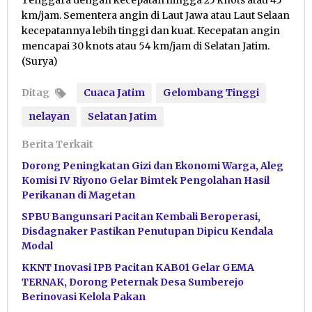
Tenggara dengan kecepatan hingga 25 knots atau 45
km/jam. Sementera angin di Laut Jawa atau Laut Selaan
kecepatannya lebih tinggi dan kuat. Kecepatan angin
mencapai 30 knots atau 54 km/jam di Selatan Jatim.
(Surya)
Ditag
Cuaca Jatim
Gelombang Tinggi
nelayan
Selatan Jatim
Berita Terkait
Dorong Peningkatan Gizi dan Ekonomi Warga, Aleg
Komisi IV Riyono Gelar Bimtek Pengolahan Hasil
Perikanan di Magetan
SPBU Bangunsari Pacitan Kembali Beroperasi,
Disdagnaker Pastikan Penutupan Dipicu Kendala
Modal
KKNT Inovasi IPB Pacitan KAB01 Gelar GEMA
TERNAK, Dorong Peternak Desa Sumberejo
Berinovasi Kelola Pakan