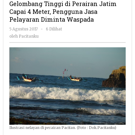
Gelombang Tinggi di Perairan Jatim
Perairan
Capai 4 Meter, Pengguna Jasa
Jatim
Pelayaran Diminta Waspada
Capai
4
oleh
5 Agustus 2017
-
6 Dilihat
Meter,
Pacitanku
oleh
Pacitanku
Penggu
Jasa
Pelayar
Diminta
Waspad
Ilustrasi nelayan di perairan Pacitan. (Foto : Dok.Pacitanku)