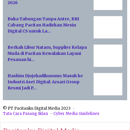
2026
Buka Tabungan Tanpa Antre, BRI
Cabang Pacitan Hadirkan Mesin
Digital CS untuk La…
Berkah Libur Nataru, Supplier Kelapa
Muda di Pacitan Kewalahan Layani
Pesanan hi…
Hashim Djojohadikusumo Masuk ke
Industri Aset Digital: Arsari Group
Resmi Jadi P…
© PT Pacitanku Digital Media 2023
Tata Cara Pasang Iklan
Cyber Media Guidelines