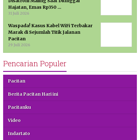
Disatroni Maling Saat Ditinggal
Hajatan, Emas Rp350 …
31 Juli 2026
Waspada! Kasus Kabel WiFi Terbakar
Marak di Sejumlah Titik Jalanan
Pacitan
29 Juli 2026
Pencarian Populer
Pacitan
Berita Pacitan Hari ini
Pacitanku
Video
Indartato