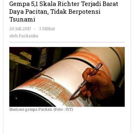
Gempa 5,1 Skala Richter Terjadi Barat
Richter
Daya Pacitan, Tidak Berpotensi
Terjadi
Tsunami
Barat
Daya
oleh
20 Juli 2017
-
3 Dilihat
Pacitan,
Pacitanku
oleh
Pacitanku
Tidak
Berpote
Tsunami
Ilustrasi gempa Pacitan. (Foto : IST)