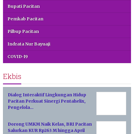
Bupati Pacitan
Pemkab Pacitan
Pilbup Pacitan
Indrata Nur Bayuaji
COVID-19
Ekbis
Dialog Interaktif Lingkungan Hidup
Pacitan Perkuat Sinergi Pentahelix,
Pengelola…
Dorong UMKM Naik Kelas, BRI Pacitan
Salurkan KUR Rp263 M hingga April