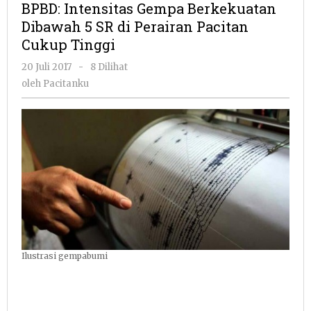
BPBD: Intensitas Gempa Berkekuatan
Berkeku
Dibawah 5 SR di Perairan Pacitan
Dibawah
Cukup Tinggi
5
SR
oleh
20 Juli 2017
-
8 Dilihat
di
Pacitanku
oleh
Pacitanku
Perairan
Pacitan
Cukup
Tinggi
Ilustrasi gempabumi