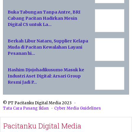
Buka Tabungan Tanpa Antre, BRI
Cabang Pacitan Hadirkan Mesin
Digital CS untuk La…
Berkah Libur Nataru, Supplier Kelapa
Muda di Pacitan Kewalahan Layani
Pesanan hi…
Hashim Djojohadikusumo Masuk ke
Industri Aset Digital: Arsari Group
Resmi Jadi P…
© PT Pacitanku Digital Media 2023
Tata Cara Pasang Iklan
Cyber Media Guidelines
Pacitanku Digital Media