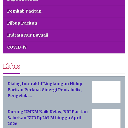
Pemkab Pacitan
Pilbup Pacitan
Indrata Nur Bayuaji
COVID-19
Ekbis
Dialog Interaktif Lingkungan Hidup
Pacitan Perkuat Sinergi Pentahelix,
Pengelola…
Dorong UMKM Naik Kelas, BRI Pacitan
Salurkan KUR Rp263 M hingga April
2026