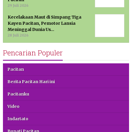
29 Juli 2026
Kecelakaan Maut di Simpang Tiga
Kayen Pacitan, Pemotor Lansia
Meninggal Dunia Us…
28 Juli 2026
Pencarian Populer
Pacitan
Berita Pacitan Hari ini
Pacitanku
Video
Indartato
Bupati Pacitan