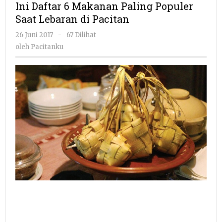
Ini Daftar 6 Makanan Paling Populer
Makanan
Saat Lebaran di Pacitan
Paling
Populer
oleh
26 Juni 2017
-
67 Dilihat
Saat
Pacitanku
oleh
Pacitanku
Lebaran
di
Pacitan