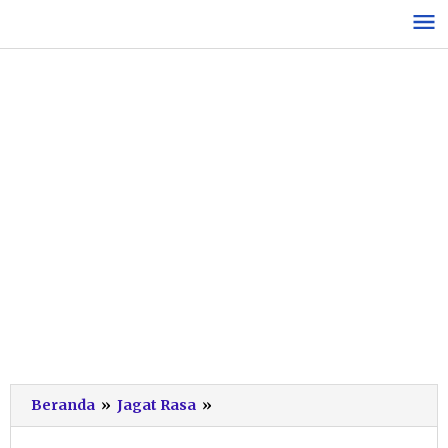
Lewati
ke
konten
Ini
Beranda
»
Jagat Rasa
»
Daftar
6