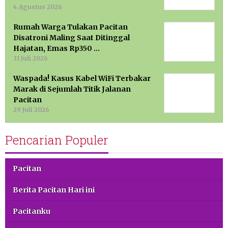
4 Agustus 2026
Rumah Warga Tulakan Pacitan
Disatroni Maling Saat Ditinggal
Hajatan, Emas Rp350 …
31 Juli 2026
Waspada! Kasus Kabel WiFi Terbakar
Marak di Sejumlah Titik Jalanan
Pacitan
29 Juli 2026
Pencarian Populer
Pacitan
Berita Pacitan Hari ini
Pacitanku