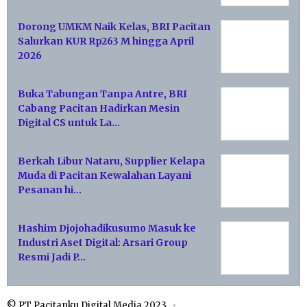
Dorong UMKM Naik Kelas, BRI Pacitan
Salurkan KUR Rp263 M hingga April
2026
Buka Tabungan Tanpa Antre, BRI
Cabang Pacitan Hadirkan Mesin
Digital CS untuk La…
Berkah Libur Nataru, Supplier Kelapa
Muda di Pacitan Kewalahan Layani
Pesanan hi…
Hashim Djojohadikusumo Masuk ke
Industri Aset Digital: Arsari Group
Resmi Jadi P…
© PT Pacitanku Digital Media 2023