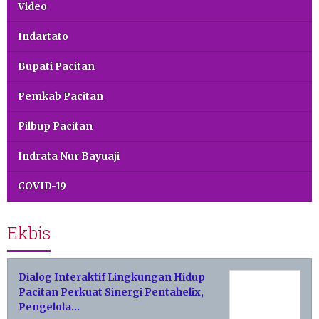
Video
Indartato
Bupati Pacitan
Pemkab Pacitan
Pilbup Pacitan
Indrata Nur Bayuaji
COVID-19
Ekbis
Dialog Interaktif Lingkungan Hidup
Pacitan Perkuat Sinergi Pentahelix,
Pengelola…