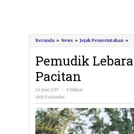
P
Beranda
»
News
»
Jejak Pemerintahan
»
L
Pa
Pemudik Lebara
Te
Pa
Pacitan
oleh
24 Juni 2017
-
9 Dilihat
Pacitanku
oleh
Pacitanku