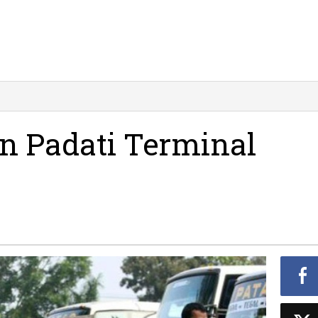
emudik
ebaran
dati
n Padati Terminal
rminal
citan