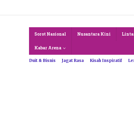
Lewati
ke
konten
Sorot Nasional
Nusantara Kini
Linta
Kabar Arena
Duit & Bisnis
Jagat Rasa
Kisah Inspiratif
Le