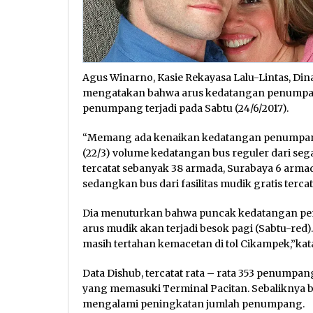
Agus Winarno, Kasie Rekayasa Lalu-Lintas, Di
mengatakan bahwa arus kedatangan penumpang
penumpang terjadi pada Sabtu (24/6/2017).
“Memang ada kenaikan kedatangan penumpang. A
(22/3) volume kedatangan bus reguler dari seg
tercatat sebanyak 38 armada, Surabaya 6 arma
sedangkan bus dari fasilitas mudik gratis terc
Dia menuturkan bahwa puncak kedatangan penu
arus mudik akan terjadi besok pagi (Sabtu-red)
masih tertahan kemacetan di tol Cikampek,”kata
Data Dishub, tercatat rata – rata 353 penumpan
yang memasuki Terminal Pacitan. Sebaliknya bu
mengalami peningkatan jumlah penumpang.