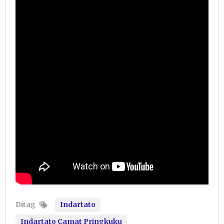
Ditag
Indartato
Indartato Camat Pringkuku