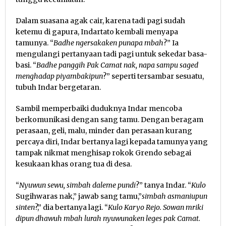
Dalam suasana agak cair, karena tadi pagi sudah
ketemu di gapura, Indartato kembali menyapa
tamunya. “
Badhe ngersakaken punapa mbah
?” Ia
mengulangi pertanyaan tadi pagi untuk sekedar basa-
basi. “
Badhe panggih Pak Camat nak, napa sampu saged
menghadap piyambakipun
?” seperti tersambar sesuatu,
tubuh Indar bergetaran.
Sambil memperbaiki duduknya Indar mencoba
berkomunikasi dengan sang tamu. Dengan beragam
perasaan, geli, malu, minder dan perasaan kurang
percaya diri, Indar bertanya lagi kepada tamunya yang
tampak nikmat menghisap rokok Grendo sebagai
kesukaan khas orang tua di desa.
“
Nyuwun sewu, simbah daleme pundi
?” tanya Indar. “
Kulo
Sugihwaras nak,” jawab sang tamu,”
simbah asmaniupun
sinten
?,” dia bertanya lagi. “
Kulo Karyo Rejo. Sowan mriki
dipun dhawuh mbah lurah nyuwunaken leges pak Camat.