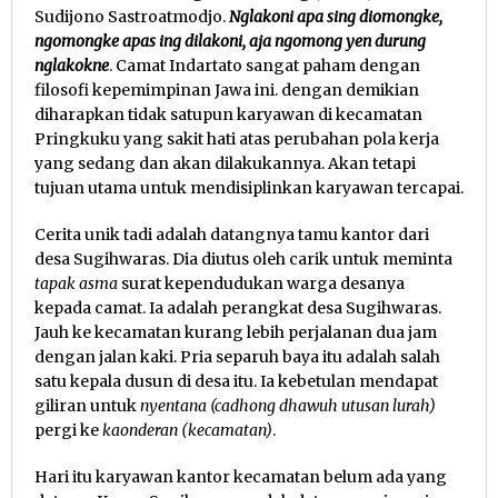
Sudijono Sastroatmodjo.
Nglakoni apa sing diomongke,
ngomongke apas ing dilakoni, aja ngomong yen durung
nglakokne
. Camat Indartato sangat paham dengan
filosofi kepemimpinan Jawa ini. dengan demikian
diharapkan tidak satupun karyawan di kecamatan
Pringkuku yang sakit hati atas perubahan pola kerja
yang sedang dan akan dilakukannya. Akan tetapi
tujuan utama untuk mendisiplinkan karyawan tercapai.
Cerita unik tadi adalah datangnya tamu kantor dari
desa Sugihwaras. Dia diutus oleh carik untuk meminta
tapak asma
surat kependudukan warga desanya
kepada camat. Ia adalah perangkat desa Sugihwaras.
Jauh ke kecamatan kurang lebih perjalanan dua jam
dengan jalan kaki. Pria separuh baya itu adalah salah
satu kepala dusun di desa itu. Ia kebetulan mendapat
giliran untuk
nyentana (cadhong dhawuh utusan lurah)
pergi ke
kaonderan (kecamatan)
.
Hari itu karyawan kantor kecamatan belum ada yang