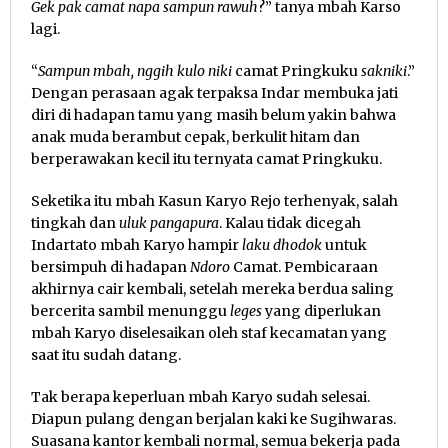
Gek pak camat napa sampun rawuh
?” tanya mbah Karso
lagi.
“
Sampun mbah, nggih kulo niki
camat Pringkuku
sakniki
.”
Dengan perasaan agak terpaksa Indar membuka jati
diri di hadapan tamu yang masih belum yakin bahwa
anak muda berambut cepak, berkulit hitam dan
berperawakan kecil itu ternyata camat Pringkuku.
Seketika itu mbah Kasun Karyo Rejo terhenyak, salah
tingkah dan
uluk pangapura
. Kalau tidak dicegah
Indartato mbah Karyo hampir
laku dhodok
untuk
bersimpuh di hadapan
Ndoro
Camat. Pembicaraan
akhirnya cair kembali, setelah mereka berdua saling
bercerita sambil menunggu
leges
yang diperlukan
mbah Karyo diselesaikan oleh staf kecamatan yang
saat itu sudah datang.
Tak berapa keperluan mbah Karyo sudah selesai.
Diapun pulang dengan berjalan kaki ke Sugihwaras.
Suasana kantor kembali normal, semua bekerja pada