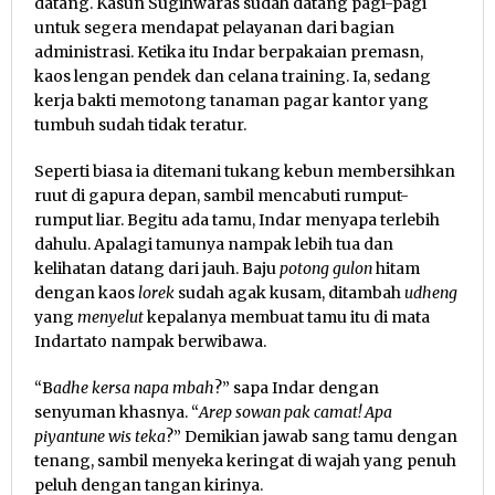
datang. Kasun Sugihwaras sudah datang pagi-pagi
untuk segera mendapat pelayanan dari bagian
administrasi. Ketika itu Indar berpakaian premasn,
kaos lengan pendek dan celana training. Ia, sedang
kerja bakti memotong tanaman pagar kantor yang
tumbuh sudah tidak teratur.
Seperti biasa ia ditemani tukang kebun membersihkan
ruut di gapura depan, sambil mencabuti rumput-
rumput liar. Begitu ada tamu, Indar menyapa terlebih
dahulu. Apalagi tamunya nampak lebih tua dan
kelihatan datang dari jauh. Baju
potong gulon
hitam
dengan kaos
lorek
sudah agak kusam, ditambah
udheng
yang
menyelut
kepalanya membuat tamu itu di mata
Indartato nampak berwibawa.
“B
adhe kersa napa mbah
?” sapa Indar dengan
senyuman khasnya. “
Arep sowan pak camat! Apa
piyantune wis teka
?” Demikian jawab sang tamu dengan
tenang, sambil menyeka keringat di wajah yang penuh
peluh dengan tangan kirinya.