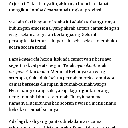
Arjosari. Tidak hanya itu, akhirnya Indartato dapat
mengikuti lomba desa sampai tingkat provinsi.
Sisi lain dari kegiatan lomba ini adalah terbangunnya
hubungan emosional yang akrab antara camat dengan
waga selam akegiatan berlangsung. Seluruh
perangkat ia temui satu persatu setia selesai membuka
acara secara resmi.
Para
kawula alit
heran, kok ada camat yang bergaya
seperti rakyat jelata begini. Tidak
nyungkani
, tidak
mriyayeni
dan
loman
. Menurut kebanyakan warga
setempat, dulu-dulu belum pernah mereka temui ada
camat bersedia dlusupan di rumah-rumah warga.
Nyambangi orang sakit, apapalagi ngantar orang
dengan mobil dinas ke rumah. Itu nyidham mas
namanya. Begitu ungkap seorang warga mengenang
kebaikan camat barunya.
Ada lagi kisah yang pantas diteladani ara camat
sekarang dan istri-istri mereka. Seperti ditutukan oleh