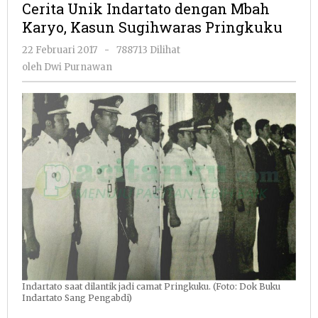
Cerita Unik Indartato dengan Mbah
dengan
Karyo, Kasun Sugihwaras Pringkuku
Mbah
Karyo,
oleh
22 Februari 2017
-
788713 Dilihat
Kasun
Dwi
oleh
Dwi Purnawan
Sugihwaras
Purnawan
Pringkuku
Indartato saat dilantik jadi camat Pringkuku. (Foto: Dok Buku
Indartato Sang Pengabdi)