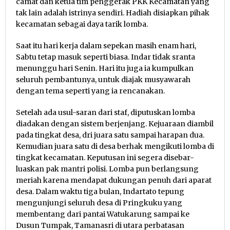
camat dan ketua tim penggerak PKK Kecamatan yang
tak lain adalah istrinya sendiri. Hadiah disiapkan pihak
kecamatan sebagai daya tarik lomba.
Saat itu hari kerja dalam sepekan masih enam hari,
Sabtu tetap masuk seperti biasa. Indar tidak sranta
menunggu hari Senin. Hari itu juga ia kumpulkan
seluruh pembantunya, untuk diajak musyawarah
dengan tema seperti yang ia rencanakan.
Setelah ada usul-saran dari staf, diputuskan lomba
diadakan dengan sistem berjenjang. Kejuaraan diambil
pada tingkat desa, dri juara satu sampai harapan dua.
Kemudian juara satu di desa berhak mengikuti lomba di
tingkat kecamatan. Keputusan ini segera disebar-
luaskan pak mantri polisi. Lomba pun berlangsung
meriah karena mendapat dukungan penuh dari aparat
desa. Dalam waktu tiga bulan, Indartato tepung
mengunjungi seluruh desa di Pringkuku yang
membentang dari pantai Watukarung sampai ke
Dusun Tumpak, Tamanasri di utara perbatasan