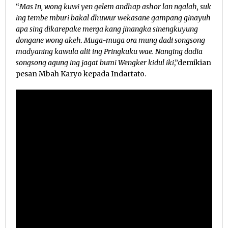
“
Mas In, wong kuwi yen gelem andhap ashor lan ngalah, suk
ing tembe mburi bakal dhuwur wekasane gampang ginayuh
apa sing dikarepake merga kang jinangka sinengkuyung
dongane wong akeh. Muga-muga ora mung dadi songsong
madyaning kawula alit ing Pringkuku wae. Nanging dadia
songsong agung ing jagat bumi Wengker kidul iki
,”demikian
pesan Mbah Karyo kepada Indartato.