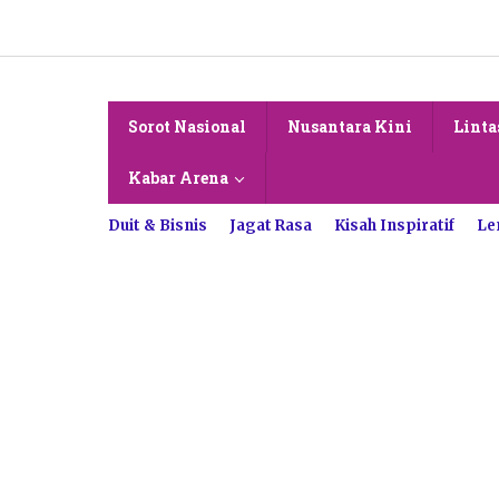
Lewati
ke
konten
Sorot Nasional
Nusantara Kini
Linta
Kabar Arena
Duit & Bisnis
Jagat Rasa
Kisah Inspiratif
Le