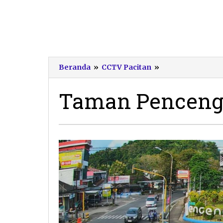
Taman
Beranda
»
CCTV Pacitan
»
Penceng
Taman Pencen
19
Maret
2026
oleh
Pacitanku