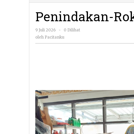
Penindakan-Roko
oleh
9 Juli 2026
-
0 Dilihat
Pacitanku
oleh
Pacitanku