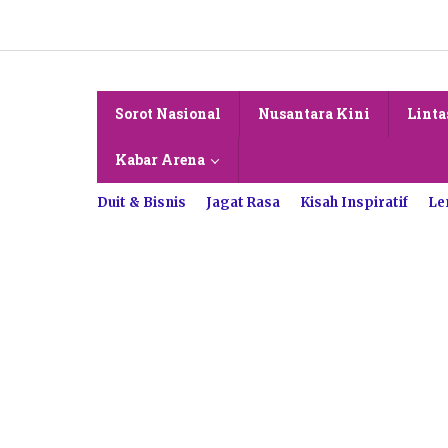
Lewati
ke
konten
Sorot Nasional
Nusantara Kini
Linta
Kabar Arena
Duit & Bisnis
Jagat Rasa
Kisah Inspiratif
Le