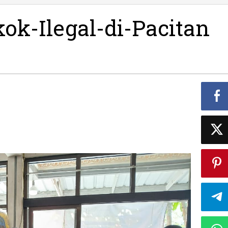
Rokok-
Ilegal-
k-Ilegal-di-Pacitan
di-
Pacitan