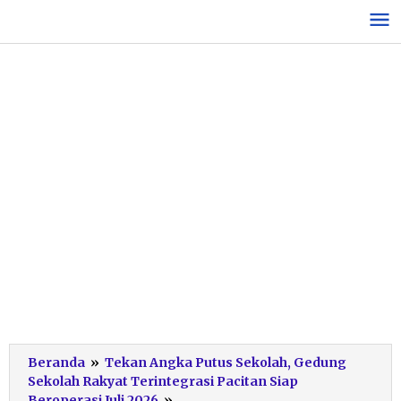
Lewati
ke
konten
Beranda
»
Tekan Angka Putus Sekolah, Gedung
Sekolah Rakyat Terintegrasi Pacitan Siap
Wawancara
Beroperasi Juli 2026
»