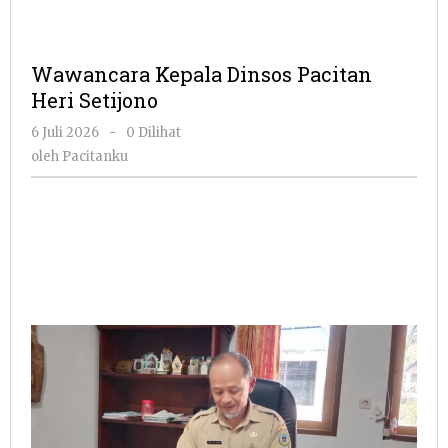
Wawancara Kepala Dinsos Pacitan
Heri Setijono
oleh
6 Juli 2026
-
0 Dilihat
Pacitanku
oleh
Pacitanku