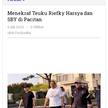
Teuku
Riefky
Menekraf Teuku Riefky Harsya dan
Harsya
SBY di Pacitan
dan
SBY
oleh
6 Juli 2026
-
0 Dilihat
di
Pacitanku
oleh
Pacitanku
Pacitan