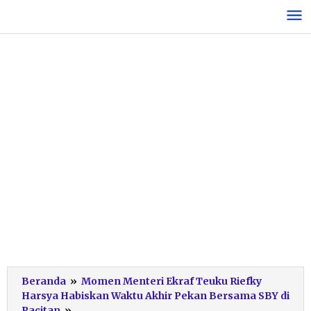
Lewati
ke
konten
Beranda
»
Momen Menteri Ekraf Teuku Riefky
Harsya Habiskan Waktu Akhir Pekan Bersama SBY di
Menekraf
Pacitan
»