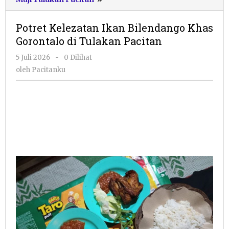
Kelezatan
Ikan
Potret Kelezatan Ikan Bilendango Khas
Bilendango
Gorontalo di Tulakan Pacitan
Khas
Gorontalo
oleh
5 Juli 2026
-
0 Dilihat
di
Pacitanku
oleh
Pacitanku
Tulakan
Pacitan