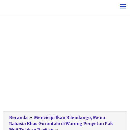
Lewati
ke
konten
Beranda
»
Mencicipi Ikan Bilendango, Menu
Rahasia Khas Gorontalo di Warung Penyetan Pak
Potret
Muji Tulakan Pacitan
»