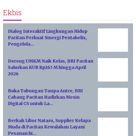
Ekbis
Dialog Interaktif Lingkungan Hidup
Pacitan Perkuat Sinergi Pentahelix,
Pengelola…
Dorong UMKM Naik Kelas, BRI Pacitan
Salurkan KUR Rp263 M hingga April
2026
Buka Tabungan Tanpa Antre, BRI
Cabang Pacitan Hadirkan Mesin
Digital CS untuk La…
Berkah Libur Nataru, Supplier Kelapa
Muda di Pacitan Kewalahan Layani
Pesanan hi…