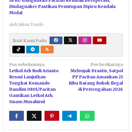
SPBU Bangunsari Pacitan Kembali Beroperasi,
Disdagnaker Pastikan Penutupan Dipicu Kendala
Modal
oleh
Julian Tondo
Ikuti Kami Pada
Navigasi
Pos sebelumnya
Pos berikutnya
Letkol Arh Rudi Arianto
Melonjak Drastis, Satpol
pos
Resmi Lanjutkan
PP Pacitan Amankan 21
Tongkat Komando
Ribu Batang Rokok Ilegal
Dandim 0801/Pacitan
di Pertengahan 2026
Gantikan Letkol Arh.
Imam Musahirul