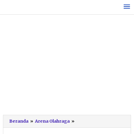
Lewati
ke
konten
Jelang
Beranda
»
Arena Olahraga
»
Kejurprov
Catur