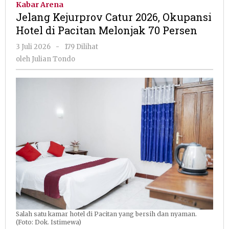
Kabar Arena
2026,
Jelang Kejurprov Catur 2026, Okupansi
Okupansi
Hotel di Pacitan Melonjak 70 Persen
Hotel
di
oleh
3 Juli 2026
-
179 Dilihat
Pacitan
Julian
oleh
Julian Tondo
Melonjak
Tondo
70
Persen
Salah satu kamar hotel di Pacitan yang bersih dan nyaman.
(Foto: Dok. Istimewa)