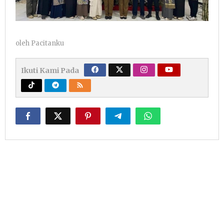
oleh
Pacitanku
Ikuti Kami Pada