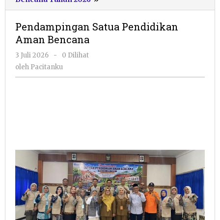
Satua
Pendidikan
Pendampingan Satua Pendidikan
Aman
Aman Bencana
Bencana
oleh
3 Juli 2026
-
0 Dilihat
Pacitanku
oleh
Pacitanku