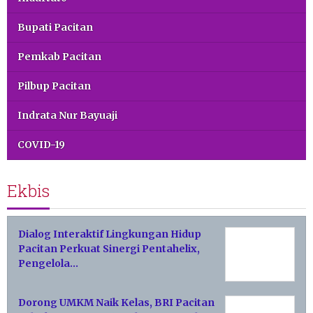
Bupati Pacitan
Pemkab Pacitan
Pilbup Pacitan
Indrata Nur Bayuaji
COVID-19
Ekbis
Dialog Interaktif Lingkungan Hidup
Pacitan Perkuat Sinergi Pentahelix,
Pengelola…
Dorong UMKM Naik Kelas, BRI Pacitan