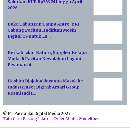
Salurkan KUR Rp263 M hingga April
2026
Buka Tabungan Tanpa Antre, BRI
Cabang Pacitan Hadirkan Mesin
Digital CS untuk La…
Berkah Libur Nataru, Supplier Kelapa
Muda di Pacitan Kewalahan Layani
Pesanan hi…
Hashim Djojohadikusumo Masuk ke
Industri Aset Digital: Arsari Group
Resmi Jadi P…
© PT Pacitanku Digital Media 2023
Tata Cara Pasang Iklan
Cyber Media Guidelines