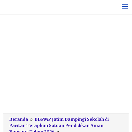
Lewati
ke
konten
Beranda
»
BBPMP Jatim Dampingi Sekolah di
Pacitan Terapkan Satuan Pendidikan Aman
Pendampingan
Bencana Tahun 2026
»