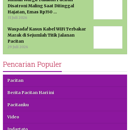
Disatroni Maling Saat Ditinggal
Hajatan, Emas Rp350 …
31 Juli 2026
Waspada! Kasus Kabel WiFi Terbakar
Marak di Sejumlah Titik Jalanan
Pacitan
29 Juli 2026
Pencarian Populer
Pacitan
Berita Pacitan Hari ini
Pacitanku
Video
Indartato