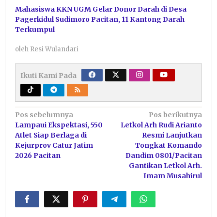
Mahasiswa KKN UGM Gelar Donor Darah di Desa
Pagerkidul Sudimoro Pacitan, 11 Kantong Darah
Terkumpul
oleh
Resi Wulandari
Ikuti Kami Pada
Navigasi
Pos sebelumnya
Pos berikutnya
Lampaui Ekspektasi, 550
Letkol Arh Rudi Arianto
pos
Atlet Siap Berlaga di
Resmi Lanjutkan
Kejurprov Catur Jatim
Tongkat Komando
2026 Pacitan
Dandim 0801/Pacitan
Gantikan Letkol Arh.
Imam Musahirul