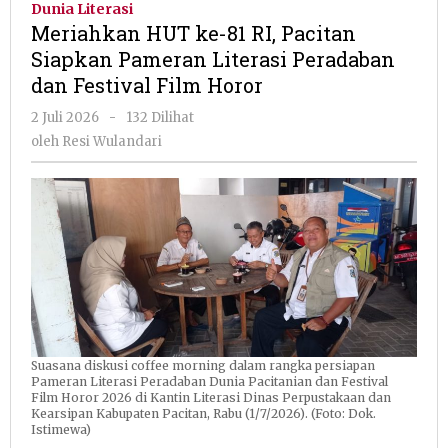
Dunia Literasi
81
Meriahkan HUT ke-81 RI, Pacitan
RI,
Siapkan Pameran Literasi Peradaban
Pacitan
dan Festival Film Horor
Siapkan
Pameran
oleh
2 Juli 2026
-
132 Dilihat
Literasi
Resi
oleh
Resi Wulandari
Peradaban
Wulandari
dan
Festival
Film
Horor
Suasana diskusi coffee morning dalam rangka persiapan
Pameran Literasi Peradaban Dunia Pacitanian dan Festival
Film Horor 2026 di Kantin Literasi Dinas Perpustakaan dan
Kearsipan Kabupaten Pacitan, Rabu (1/7/2026). (Foto: Dok.
Istimewa)