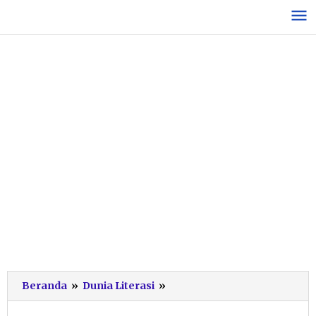
Lewati
ke
konten
Meriahkan
Beranda
»
Dunia Literasi
»
HUT
ke-