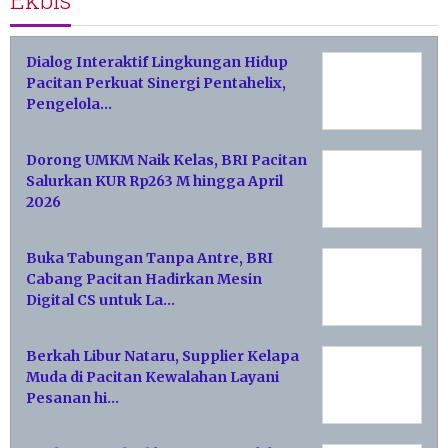
Ekbis
Dialog Interaktif Lingkungan Hidup
Pacitan Perkuat Sinergi Pentahelix,
Pengelola…
Dorong UMKM Naik Kelas, BRI Pacitan
Salurkan KUR Rp263 M hingga April
2026
Buka Tabungan Tanpa Antre, BRI
Cabang Pacitan Hadirkan Mesin
Digital CS untuk La…
Berkah Libur Nataru, Supplier Kelapa
Muda di Pacitan Kewalahan Layani
Pesanan hi…