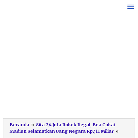
Lewati
ke
konten
Beranda
»
Sita 7,4 Juta Rokok Ilegal, Bea Cukai
Penind
Madiun Selamatkan Uang Negara Rp7,11 Miliar
»
Rokok