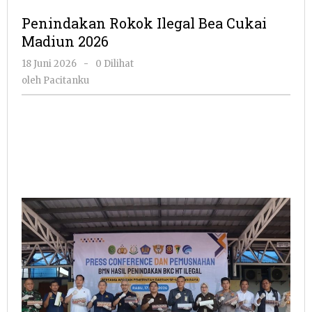
Ilegal
Penindakan Rokok Ilegal Bea Cukai
Bea
Madiun 2026
Cukai
Madiun
oleh
18 Juni 2026
-
0 Dilihat
2026
Pacitanku
oleh
Pacitanku