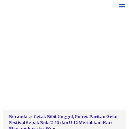
Lewati
ke
konten
Beranda
»
Cetak Bibit Unggul, Polres Pacitan Gelar
Festival Sepak Bola U-10 dan U-12 Meriahkan Hari
Sambutan
Bhayangkara ke-80
»