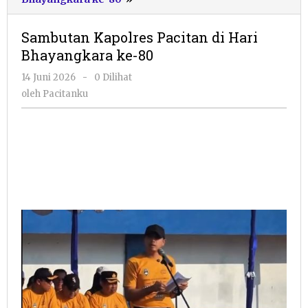
Kapolres
Pacitan
Sambutan Kapolres Pacitan di Hari
di
Bhayangkara ke-80
Hari
Bhayangkara
oleh
14 Juni 2026
-
0 Dilihat
ke-
Pacitanku
oleh
Pacitanku
80