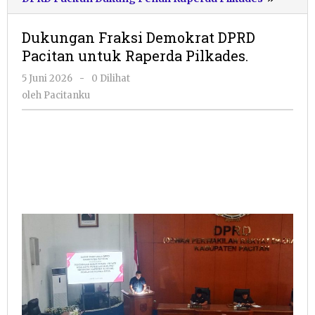
Fraksi
Demok
Dukungan Fraksi Demokrat DPRD
DPRD
Pacitan untuk Raperda Pilkades.
Pacitan
untuk
oleh
5 Juni 2026
-
0 Dilihat
Raperd
Pacitanku
oleh
Pacitanku
Pilkade