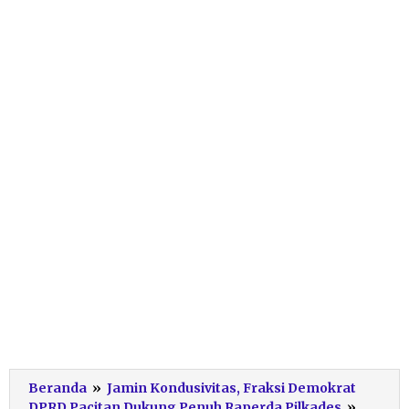
Beranda
»
Jamin Kondusivitas, Fraksi Demokrat
Dukun
DPRD Pacitan Dukung Penuh Raperda Pilkades
»