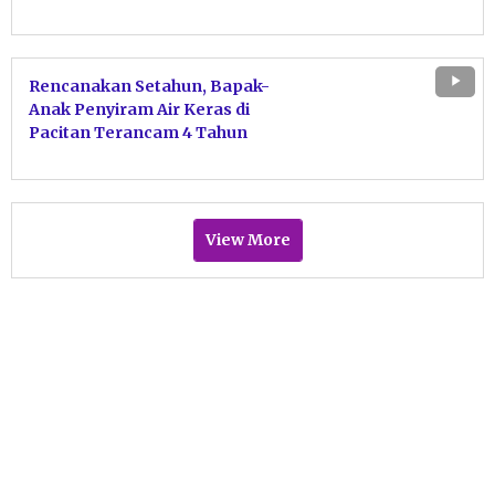
Kotak Amal 7 Masjid di Pacitan
Diringkus
Rencanakan Setahun, Bapak-
Anak Penyiram Air Keras di
Pacitan Terancam 4 Tahun
Penjara
View More