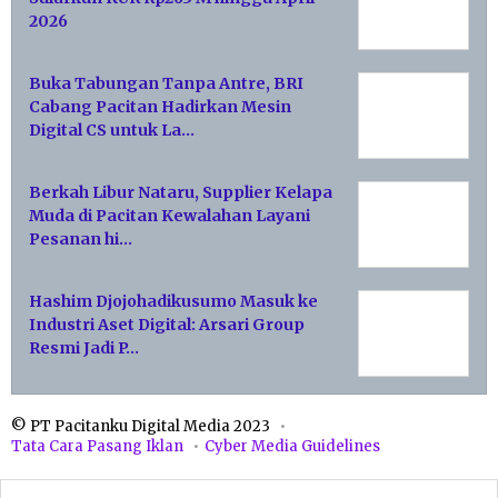
2026
Buka Tabungan Tanpa Antre, BRI
Cabang Pacitan Hadirkan Mesin
Digital CS untuk La…
Berkah Libur Nataru, Supplier Kelapa
Muda di Pacitan Kewalahan Layani
Pesanan hi…
Hashim Djojohadikusumo Masuk ke
Industri Aset Digital: Arsari Group
Resmi Jadi P…
© PT Pacitanku Digital Media 2023
Tata Cara Pasang Iklan
Cyber Media Guidelines