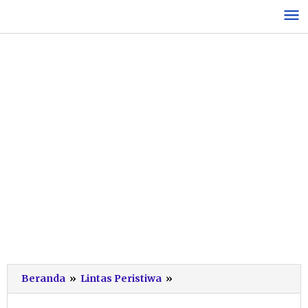
Lewati
ke
konten
Beli
Beranda
»
Lintas Peristiwa
»
Pil
Koplo