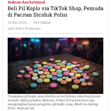
Hukum dan kriminal
via
Beli Pil Koplo via TikTok Shop, Pemuda
TikTok
di Pacitan Diciduk Polisi
Shop,
Pemuda
oleh
31 Mei 2026
-
949 Dilihat
di
Putro
oleh
Putro Primanto
Pacitan
Primanto
Diciduk
Polisi
Tumpukan pil koplo atau obat keras berbahaya (okerbaya) jenis
Yarindo dalam gambar ilustrasi. Polisi di Pacitan baru saja
mengungkap kasus pengedar pil koplo yang dibeli via daring.
(Foto: Ilustrasi AI)