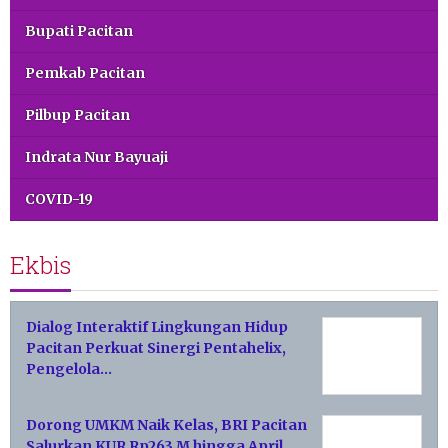
Bupati Pacitan
Pemkab Pacitan
Pilbup Pacitan
Indrata Nur Bayuaji
COVID-19
Ekbis
Dialog Interaktif Lingkungan Hidup
Pacitan Perkuat Sinergi Pentahelix,
Pengelola…
Dorong UMKM Naik Kelas, BRI Pacitan
Salurkan KUR Rp263 M hingga April