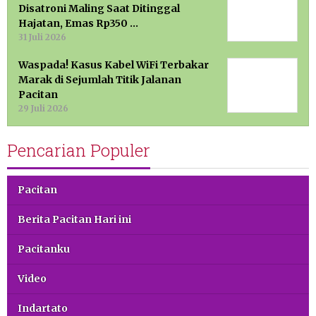
Disatroni Maling Saat Ditinggal
Hajatan, Emas Rp350 …
31 Juli 2026
Waspada! Kasus Kabel WiFi Terbakar
Marak di Sejumlah Titik Jalanan
Pacitan
29 Juli 2026
Pencarian Populer
Pacitan
Berita Pacitan Hari ini
Pacitanku
Video
Indartato