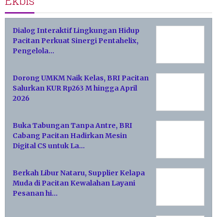
Ekbis
Dialog Interaktif Lingkungan Hidup
Pacitan Perkuat Sinergi Pentahelix,
Pengelola…
Dorong UMKM Naik Kelas, BRI Pacitan
Salurkan KUR Rp263 M hingga April
2026
Buka Tabungan Tanpa Antre, BRI
Cabang Pacitan Hadirkan Mesin
Digital CS untuk La…
Berkah Libur Nataru, Supplier Kelapa
Muda di Pacitan Kewalahan Layani
Pesanan hi…