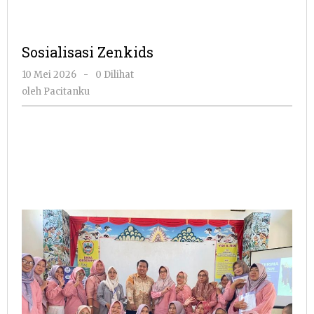
Sosialisasi Zenkids
oleh
10 Mei 2026
-
0 Dilihat
Pacitanku
oleh
Pacitanku