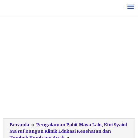
Lewati
ke
konten
Beranda
»
Pengalaman Pahit Masa Lalu, Kini Syaiul
Ma’ruf Bangun Klinik Edukasi Kesehatan dan
Sosialisasi
Tumbuh Kembang Anak
»