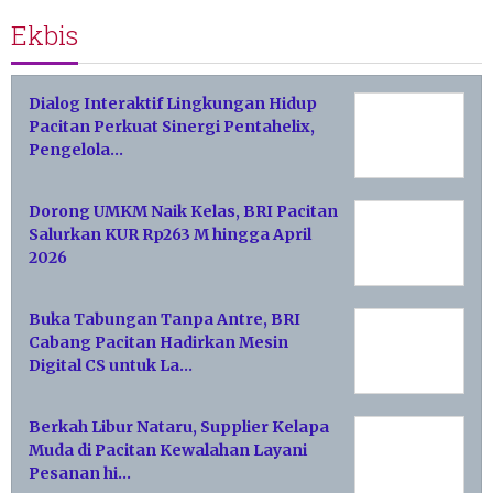
Ekbis
Dialog Interaktif Lingkungan Hidup
Pacitan Perkuat Sinergi Pentahelix,
Pengelola…
Dorong UMKM Naik Kelas, BRI Pacitan
Salurkan KUR Rp263 M hingga April
2026
Buka Tabungan Tanpa Antre, BRI
Cabang Pacitan Hadirkan Mesin
Digital CS untuk La…
Berkah Libur Nataru, Supplier Kelapa
Muda di Pacitan Kewalahan Layani
Pesanan hi…