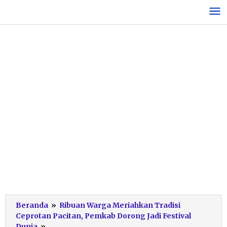
Lewati
ke
konten
Beranda
»
Ribuan Warga Meriahkan Tradisi
Ceprotan Pacitan, Pemkab Dorong Jadi Festival
Pantauan
Dunia
»