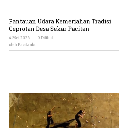
Pantauan Udara Kemeriahan Tradisi
Ceprotan Desa Sekar Pacitan
oleh
4 Mei 2026
-
0 Dilihat
Pacitanku
oleh
Pacitanku