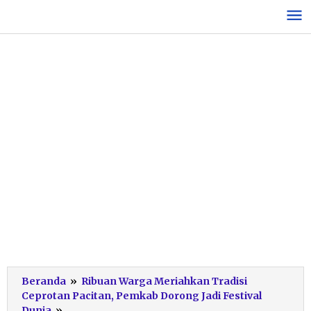
Lewati
ke
konten
Beranda
»
Ribuan Warga Meriahkan Tradisi
Ceprotan Pacitan, Pemkab Dorong Jadi Festival
Kemeriahan
Dunia
»