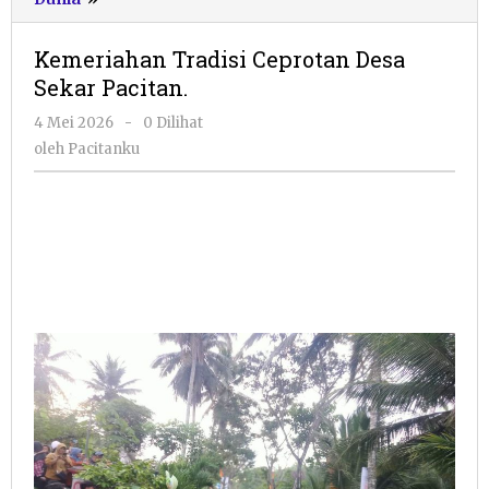
Tradisi
Ceprotan
Kemeriahan Tradisi Ceprotan Desa
Desa
Sekar Pacitan.
Sekar
Pacitan.
oleh
4 Mei 2026
-
0 Dilihat
Pacitanku
oleh
Pacitanku