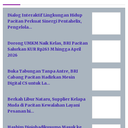
Dialog Interaktif Lingkungan Hidup
Pacitan Perkuat Sinergi Pentahelix,
Pengelola…
Dorong UMKM Naik Kelas, BRI Pacitan
Salurkan KUR Rp263 M hingga April
2026
Buka Tabungan Tanpa Antre, BRI
Cabang Pacitan Hadirkan Mesin
Digital CS untuk La…
Berkah Libur Nataru, Supplier Kelapa
Muda di Pacitan Kewalahan Layani
Pesanan hi…
Hashim Djojohadikusumo Masuk ke