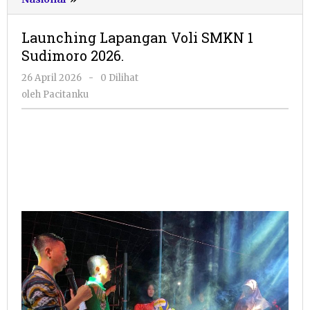
Lapangan
Voli
Launching Lapangan Voli SMKN 1
SMKN
Sudimoro 2026.
1
Sudimoro
oleh
26 April 2026
-
0 Dilihat
2026.
Pacitanku
oleh
Pacitanku