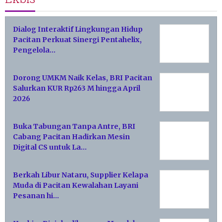
Dialog Interaktif Lingkungan Hidup
Pacitan Perkuat Sinergi Pentahelix,
Pengelola…
Dorong UMKM Naik Kelas, BRI Pacitan
Salurkan KUR Rp263 M hingga April
2026
Buka Tabungan Tanpa Antre, BRI
Cabang Pacitan Hadirkan Mesin
Digital CS untuk La…
Berkah Libur Nataru, Supplier Kelapa
Muda di Pacitan Kewalahan Layani
Pesanan hi…