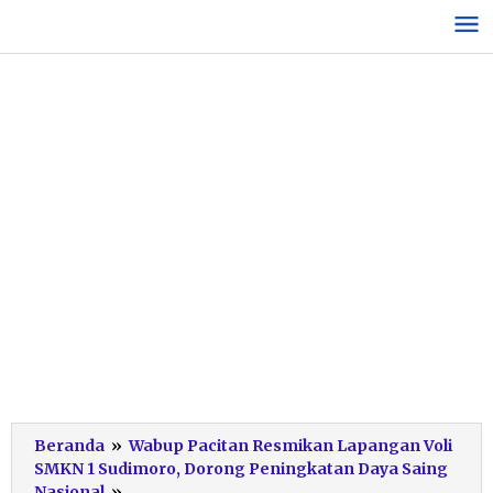
Lewati
ke
konten
Beranda
»
Wabup Pacitan Resmikan Lapangan Voli
SMKN 1 Sudimoro, Dorong Peningkatan Daya Saing
Launching
Nasional
»