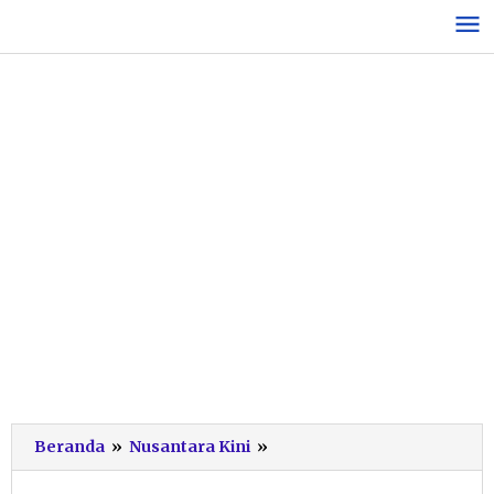
Lewati
ke
konten
Peringati
Beranda
»
Nusantara Kini
»
Hari
Kartini,