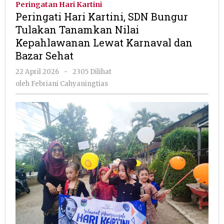
Peringatan Hari Kartini
SDN
Peringati Hari Kartini, SDN Bungur
Bungur
Tulakan Tanamkan Nilai
Tulakan
Kepahlawanan Lewat Karnaval dan
Tanamkan
Nilai
Bazar Sehat
Kepahlawanan
oleh
22 April 2026
-
2305 Dilihat
Lewat
Febriani
Karnaval
oleh
Febriani Cahyaningtias
Cahyaningtias
dan
Bazar
Sehat