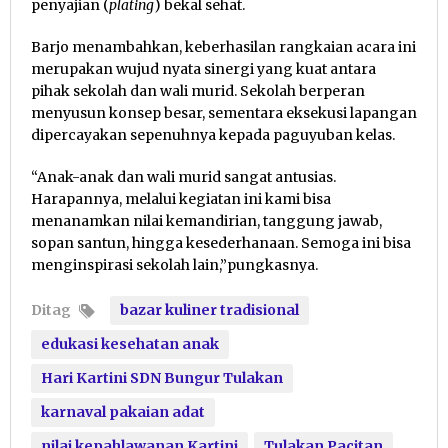
penyajian (
plating
) bekal sehat.
Barjo menambahkan, keberhasilan rangkaian acara ini
merupakan wujud nyata sinergi yang kuat antara
pihak sekolah dan wali murid. Sekolah berperan
menyusun konsep besar, sementara eksekusi lapangan
dipercayakan sepenuhnya kepada paguyuban kelas.
“Anak-anak dan wali murid sangat antusias.
Harapannya, melalui kegiatan ini kami bisa
menanamkan nilai kemandirian, tanggung jawab,
sopan santun, hingga kesederhanaan. Semoga ini bisa
menginspirasi sekolah lain,”pungkasnya.
Ditag
bazar kuliner tradisional
edukasi kesehatan anak
Hari Kartini SDN Bungur Tulakan
karnaval pakaian adat
nilai kepahlawanan Kartini
Tulakan Pacitan