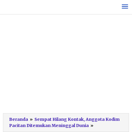
Lewati
ke
konten
Beranda
»
Sempat Hilang Kontak, Anggota Kodim
Kecelakaan
Pacitan Ditemukan Meninggal Dunia
»
Maut