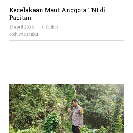
Anggota
Kecelakaan Maut Anggota TNI di
TNI
Pacitan.
di
Pacitan.
oleh
17 April 2026
-
0 Dilihat
Pacitanku
oleh
Pacitanku