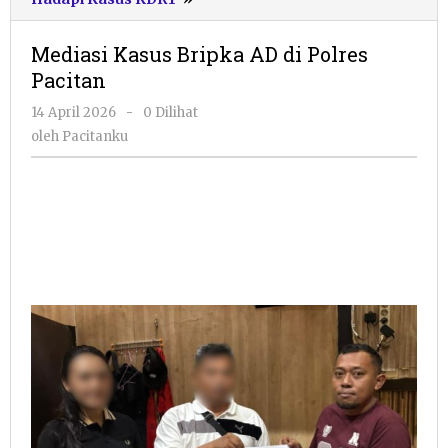
Kasus
Bripka
Mediasi Kasus Bripka AD di Polres
AD
Pacitan
di
Polres
oleh
14 April 2026
-
0 Dilihat
Pacitan
Pacitanku
oleh
Pacitanku