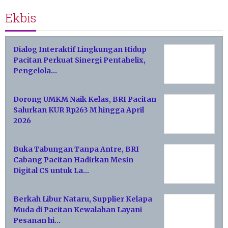
Ekbis
Dialog Interaktif Lingkungan Hidup
Pacitan Perkuat Sinergi Pentahelix,
Pengelola…
Dorong UMKM Naik Kelas, BRI Pacitan
Salurkan KUR Rp263 M hingga April
2026
Buka Tabungan Tanpa Antre, BRI
Cabang Pacitan Hadirkan Mesin
Digital CS untuk La…
Berkah Libur Nataru, Supplier Kelapa
Muda di Pacitan Kewalahan Layani
Pesanan hi…