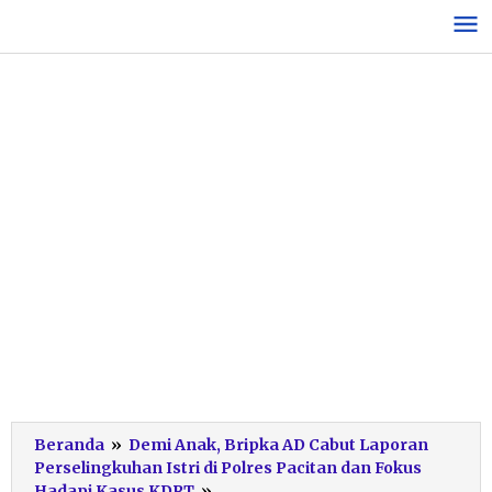
Lewati
ke
konten
Beranda
»
Demi Anak, Bripka AD Cabut Laporan
Perselingkuhan Istri di Polres Pacitan dan Fokus
Mediasi
Hadapi Kasus KDRT
»