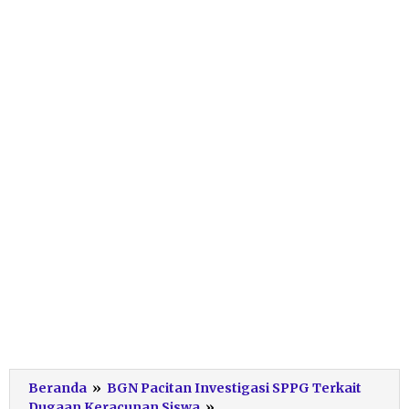
Beranda
»
BGN Pacitan Investigasi SPPG Terkait
Listiana
Dugaan Keracunan Siswa
»