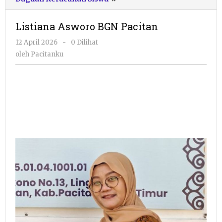
Asworo
BGN
Listiana Asworo BGN Pacitan
Pacitan
oleh
12 April 2026
-
0 Dilihat
Pacitanku
oleh
Pacitanku