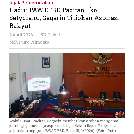
Jejak Pemerintahan
Pacitan
Hadiri PAW DPRD Pacitan Eko
Eko
Setyoranu, Gagarin Titipkan Aspirasi
Setyoranu,
Rakyat
Gagarin
Titipkan
oleh
9 April 2026
-
517 Dilihat
Aspirasi
Putro
oleh
Putro Primanto
Rakyat
Primanto
Wakil Bupati Pacitan Gagarin memberikan arahan mengenai
pentingnya menjaga aspirasi rakyat dalam Rapat Paripurna
pelantikan anggota PAW DPRD, Rabu (8/4/2026). (Foto: Putro