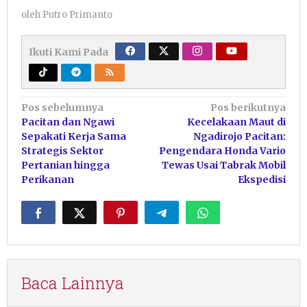
oleh
Putro Primanto
Ikuti Kami Pada
Navigasi
Pos sebelumnya
Pos berikutnya
Pacitan dan Ngawi
Kecelakaan Maut di
pos
Sepakati Kerja Sama
Ngadirojo Pacitan:
Strategis Sektor
Pengendara Honda Vario
Pertanian hingga
Tewas Usai Tabrak Mobil
Perikanan
Ekspedisi
Baca Lainnya