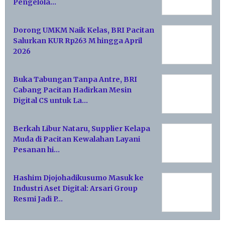
Pengelola…
Dorong UMKM Naik Kelas, BRI Pacitan
Salurkan KUR Rp263 M hingga April
2026
Buka Tabungan Tanpa Antre, BRI
Cabang Pacitan Hadirkan Mesin
Digital CS untuk La…
Berkah Libur Nataru, Supplier Kelapa
Muda di Pacitan Kewalahan Layani
Pesanan hi…
Hashim Djojohadikusumo Masuk ke
Industri Aset Digital: Arsari Group
Resmi Jadi P…