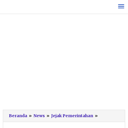
Lewati
ke
konten
Hadiri
Beranda
»
News
»
Jejak Pemerintahan
»
PAW
DPRD