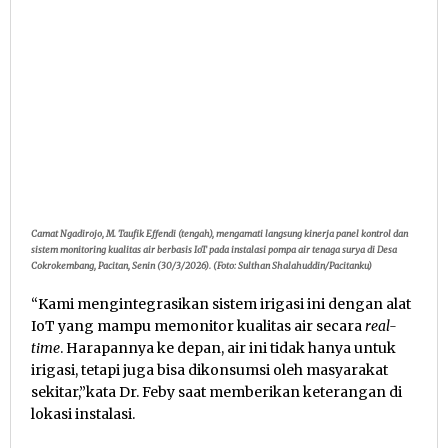
Camat Ngadirojo, M. Taufik Effendi (tengah), mengamati langsung kinerja panel kontrol dan
sistem monitoring kualitas air berbasis IoT pada instalasi pompa air tenaga surya di Desa
Cokrokembang, Pacitan, Senin (30/3/2026). (Foto: Sulthan Shalahuddin/Pacitanku)
“Kami mengintegrasikan sistem irigasi ini dengan alat
IoT yang mampu memonitor kualitas air secara
real-
time
. Harapannya ke depan, air ini tidak hanya untuk
irigasi, tetapi juga bisa dikonsumsi oleh masyarakat
sekitar,”kata Dr. Feby saat memberikan keterangan di
lokasi instalasi.