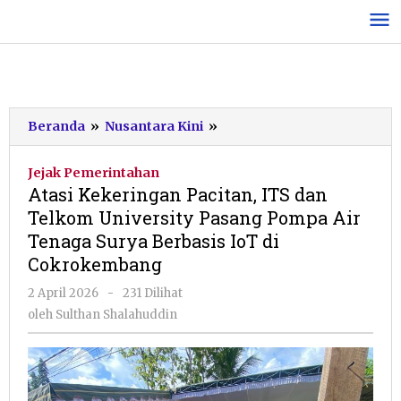
Lewati
ke
konten
Atasi
Beranda
»
Nusantara Kini
»
Kekeringan
Pacitan,
Jejak Pemerintahan
ITS
Atasi Kekeringan Pacitan, ITS dan
dan
Telkom University Pasang Pompa Air
Telkom
Tenaga Surya Berbasis IoT di
University
Pasang
Cokrokembang
Pompa
oleh
2 April 2026
-
231 Dilihat
Air
Sulthan
Tenaga
oleh
Sulthan Shalahuddin
Shalahuddin
Surya
Berbasis
IoT
di