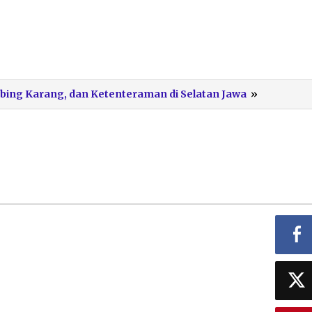
BAG
Tebing Karang, dan Ketenteraman di Selatan Jawa
»
3
SRAU