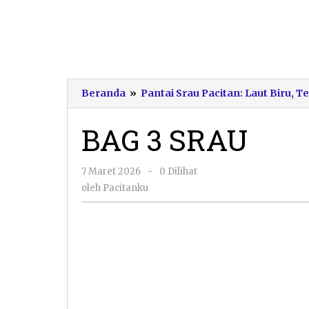
Beranda
»
Pantai Srau Pacitan: Laut Biru, 
BAG 3 SRAU
oleh
7 Maret 2026
-
0 Dilihat
Pacitanku
oleh
Pacitanku