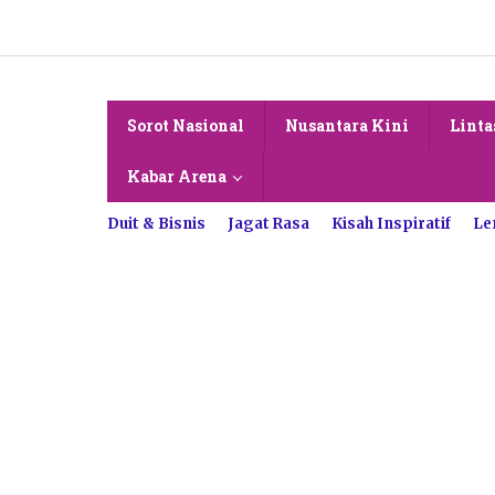
Lewati
ke
konten
Sorot Nasional
Nusantara Kini
Linta
Kabar Arena
Duit & Bisnis
Jagat Rasa
Kisah Inspiratif
Le