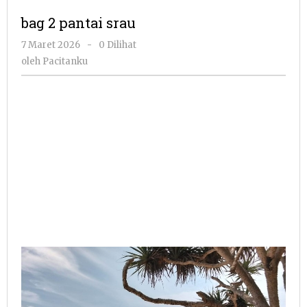
pantai
bag 2 pantai srau
srau
oleh
7 Maret 2026
-
0 Dilihat
Pacitanku
oleh
Pacitanku