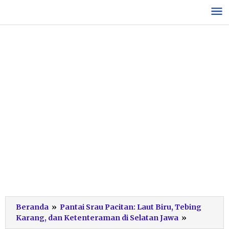
Lewati
ke
konten
Beranda
»
Pantai Srau Pacitan: Laut Biru, Tebing
bag
Karang, dan Ketenteraman di Selatan Jawa
»
2