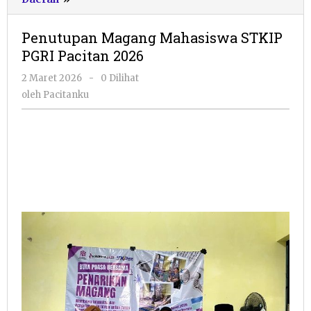
Magang
Mahasiswa
Penutupan Magang Mahasiswa STKIP
STKIP
PGRI Pacitan 2026
PGRI
Pacitan
oleh
2 Maret 2026
-
0 Dilihat
2026
Pacitanku
oleh
Pacitanku