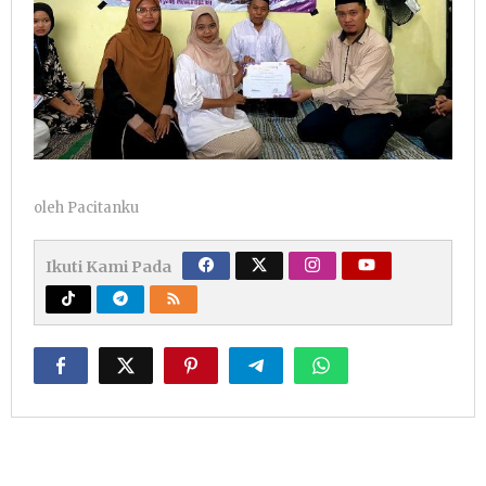
oleh
Pacitanku
Ikuti Kami Pada