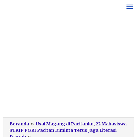
Lewati
ke
konten
Beranda
»
Usai Magang di Pacitanku, 22 Mahasiswa
STKIP PGRI Pacitan Diminta Terus Jaga Literasi
Penutupan
Daerah
»