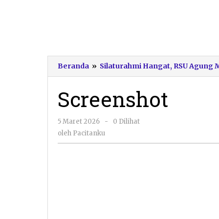
Beranda
»
Silaturahmi Hangat, RSU Agung 
Screenshot
oleh
5 Maret 2026
-
0 Dilihat
Pacitanku
oleh
Pacitanku