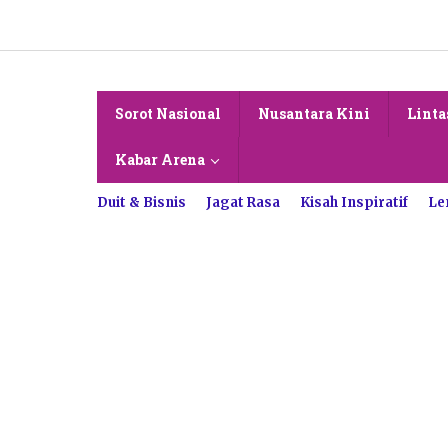
Lewati
ke
konten
Sorot Nasional
Nusantara Kini
Linta
Kabar Arena
Duit & Bisnis
Jagat Rasa
Kisah Inspiratif
Le