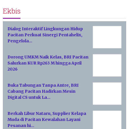
Ekbis
Dialog Interaktif Lingkungan Hidup
Pacitan Perkuat Sinergi Pentahelix,
Pengelola…
Dorong UMKM Naik Kelas, BRI Pacitan
Salurkan KUR Rp263 M hingga April
2026
Buka Tabungan Tanpa Antre, BRI
Cabang Pacitan Hadirkan Mesin
Digital CS untuk La…
Berkah Libur Nataru, Supplier Kelapa
Muda di Pacitan Kewalahan Layani
Pesanan hi…