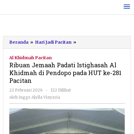
Lewati
ke
konten
Ribuan
Beranda
»
Hari Jadi Pacitan
»
Jemaah
Padati
Al Khidmah Pacitan
Istighasah
Ribuan Jemaah Padati Istighasah Al
Al
Khidmah di Pendopo pada HUT ke-281
Khidmah
Pacitan
di
Pendopo
oleh
22 Februari 2026
-
122 Dilihat
pada
Ingge
oleh
Ingge Alylla Vinyzcia
HUT
Alylla
ke-
Vinyzcia
281
Pacitan