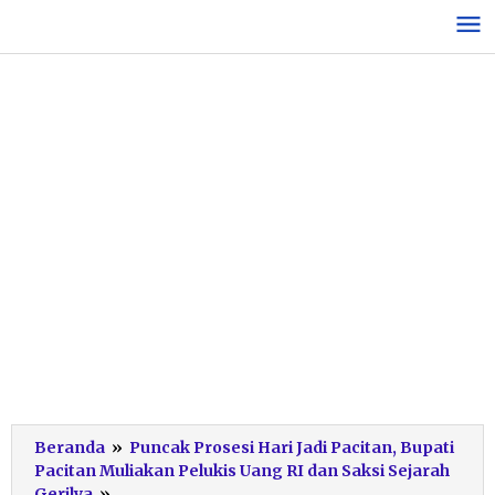
Lewati
ke
konten
Beranda
»
Puncak Prosesi Hari Jadi Pacitan, Bupati
Pacitan Muliakan Pelukis Uang RI dan Saksi Sejarah
Bupati
Gerilya
»