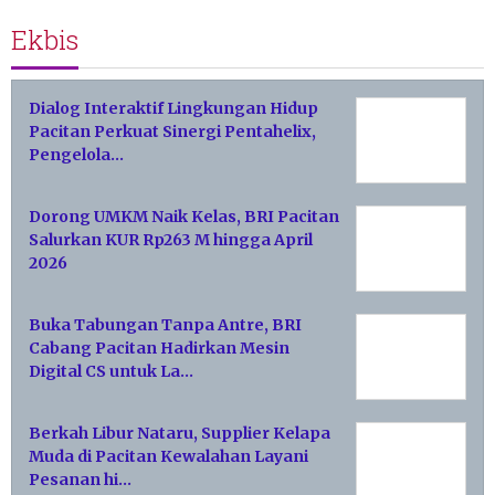
Ekbis
Dialog Interaktif Lingkungan Hidup
Pacitan Perkuat Sinergi Pentahelix,
Pengelola…
Dorong UMKM Naik Kelas, BRI Pacitan
Salurkan KUR Rp263 M hingga April
2026
Buka Tabungan Tanpa Antre, BRI
Cabang Pacitan Hadirkan Mesin
Digital CS untuk La…
Berkah Libur Nataru, Supplier Kelapa
Muda di Pacitan Kewalahan Layani
Pesanan hi…