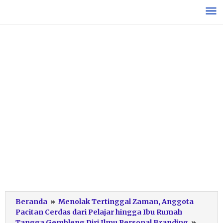
Lewati
ke
konten
Beranda
»
Menolak Tertinggal Zaman, Anggota
Pacitan Cerdas dari Pelajar hingga Ibu Rumah
Pelati
Tangga Gembleng Diri Ilmu Personal Branding
»