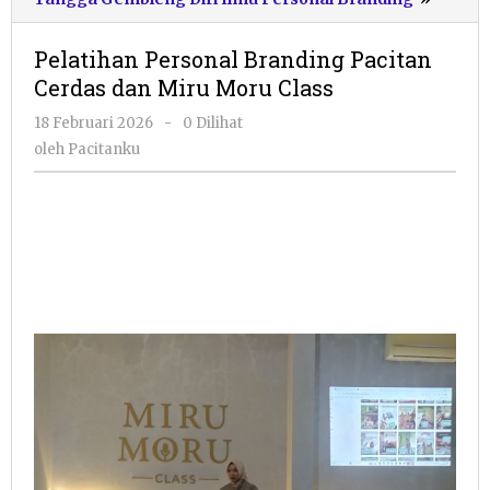
Person
Brand
Pelatihan Personal Branding Pacitan
Pacita
Cerdas dan Miru Moru Class
Cerdas
dan
oleh
18 Februari 2026
-
0 Dilihat
Miru
Pacitanku
oleh
Pacitanku
Moru
Class