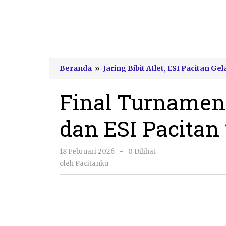
Beranda
»
Jaring Bibit Atlet, ESI Pacitan 
Final Turnamen 
dan ESI Pacitan
oleh
18 Februari 2026
-
0 Dilihat
Pacitanku
oleh
Pacitanku