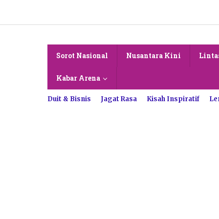
Lewati
ke
konten
Sorot Nasional
Nusantara Kini
Linta
Kabar Arena
Duit & Bisnis
Jagat Rasa
Kisah Inspiratif
Le