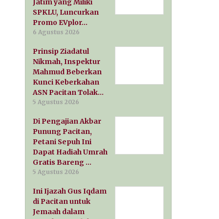
Jatim yang Miliki
SPKLU, Luncurkan
Promo EVplor…
6 Agustus 2026
Prinsip Ziadatul
Nikmah, Inspektur
Mahmud Beberkan
Kunci Keberkahan
ASN Pacitan Tolak…
5 Agustus 2026
Di Pengajian Akbar
Punung Pacitan,
Petani Sepuh Ini
Dapat Hadiah Umrah
Gratis Bareng …
5 Agustus 2026
Ini Ijazah Gus Iqdam
di Pacitan untuk
Jemaah dalam