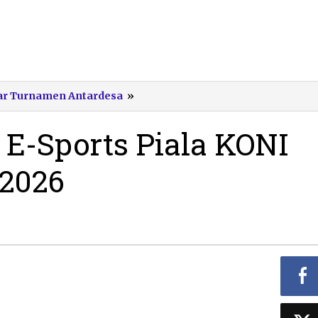
Final
Gelar Turnamen Antardesa
»
Turnamen
E-
E-Sports Piala KONI
Sports
Piala
 2026
KONI
dan
ESI
Pacitan
2026