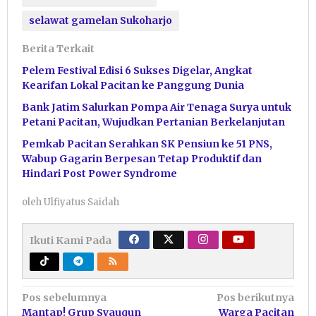
selawat gamelan Sukoharjo
Berita Terkait
Pelem Festival Edisi 6 Sukses Digelar, Angkat
Kearifan Lokal Pacitan ke Panggung Dunia
Bank Jatim Salurkan Pompa Air Tenaga Surya untuk
Petani Pacitan, Wujudkan Pertanian Berkelanjutan
Pemkab Pacitan Serahkan SK Pensiun ke 51 PNS,
Wabup Gagarin Berpesan Tetap Produktif dan
Hindari Post Power Syndrome
oleh
Ulfiyatus Saidah
Ikuti Kami Pada
Navigasi
Pos sebelumnya
Pos berikutnya
Mantap! Grup Syauqun
Warga Pacitan