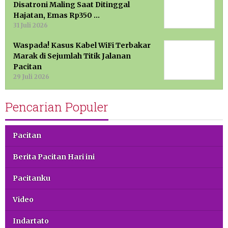
Disatroni Maling Saat Ditinggal
Hajatan, Emas Rp350 …
31 Juli 2026
Waspada! Kasus Kabel WiFi Terbakar
Marak di Sejumlah Titik Jalanan
Pacitan
29 Juli 2026
Pencarian Populer
Pacitan
Berita Pacitan Hari ini
Pacitanku
Video
Indartato