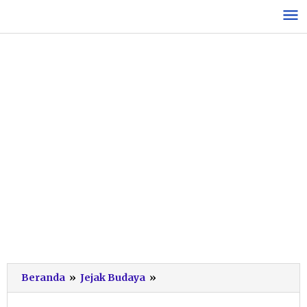
Lewati
ke
konten
Curi
Beranda
»
Jejak Budaya
»
Perhatian
Tanpa