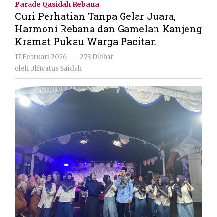
Parade Qasidah Rebana
Gelar
Curi Perhatian Tanpa Gelar Juara,
Juara,
Harmoni Rebana dan Gamelan Kanjeng
Harmoni
Kramat Pukau Warga Pacitan
Rebana
dan
oleh
17 Februari 2026
-
273 Dilihat
Gamelan
Ulfiyatus
oleh
Ulfiyatus Saidah
Kanjeng
Saidah
Kramat
Pukau
Warga
Pacitan