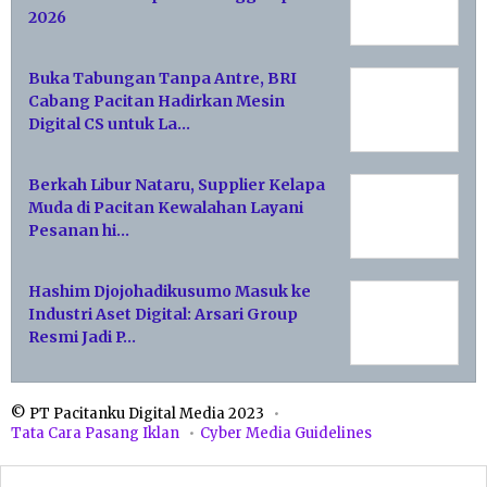
2026
Buka Tabungan Tanpa Antre, BRI
Cabang Pacitan Hadirkan Mesin
Digital CS untuk La…
Berkah Libur Nataru, Supplier Kelapa
Muda di Pacitan Kewalahan Layani
Pesanan hi…
Hashim Djojohadikusumo Masuk ke
Industri Aset Digital: Arsari Group
Resmi Jadi P…
© PT Pacitanku Digital Media 2023
Tata Cara Pasang Iklan
Cyber Media Guidelines