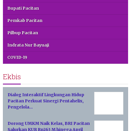
Bupati Pacitan
Pemkab Pacitan
Pilbup Pacitan
Indrata Nur Bayuaji
COVID-19
Ekbis
Dialog Interaktif Lingkungan Hidup
Pacitan Perkuat Sinergi Pentahelix,
Pengelola…
Dorong UMKM Naik Kelas, BRI Pacitan
Salurkan KUR Rp263 M hingga April