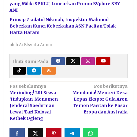
yang Miliki SPKLU, Luncurkan Promo EVplore SBY-
ANI
Prinsip Ziadatul Nikmah, Inspektur Mahmud
Beberkan Kunci Keberkahan ASN Pacitan Tolak
Harta Haram
oleh
Ai Elsyafa Annur
Ikuti Kami Pada
Navigasi
Pos sebelumnya
Pos berikutnya
Merinding! 281 Siswa
Mendunia! Menteri Desa
pos
‘Hidupkan’ Monumen
Lepas Ekspor Gula Aren
Jenderal Soedirman
Temon Pacitan ke Pasar
Lewat Tari Kolosal
Eropa dan Australia
Kethek Ogleng