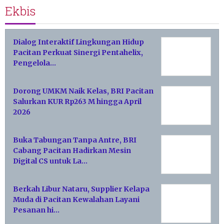
Ekbis
Dialog Interaktif Lingkungan Hidup
Pacitan Perkuat Sinergi Pentahelix,
Pengelola…
Dorong UMKM Naik Kelas, BRI Pacitan
Salurkan KUR Rp263 M hingga April
2026
Buka Tabungan Tanpa Antre, BRI
Cabang Pacitan Hadirkan Mesin
Digital CS untuk La…
Berkah Libur Nataru, Supplier Kelapa
Muda di Pacitan Kewalahan Layani
Pesanan hi…