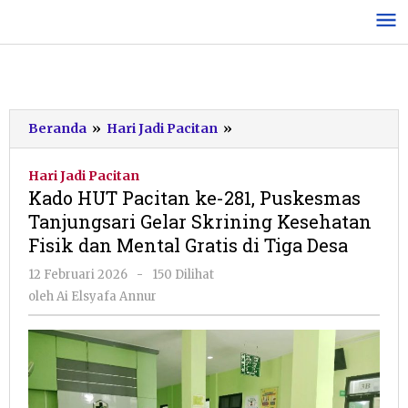
Lewati
ke
konten
Kado
Beranda
»
Hari Jadi Pacitan
»
HUT
Pacitan
Hari Jadi Pacitan
ke-
Kado HUT Pacitan ke-281, Puskesmas
281,
Tanjungsari Gelar Skrining Kesehatan
Puskesmas
Fisik dan Mental Gratis di Tiga Desa
Tanjungsari
Gelar
oleh
12 Februari 2026
-
150 Dilihat
Skrining
Ai
oleh
Ai Elsyafa Annur
Kesehatan
Elsyafa
Fisik
Annur
dan
Mental
Gratis
di