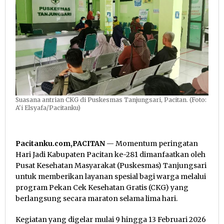
Tiga
Desa
Suasana antrian CKG di Puskesmas Tanjungsari, Pacitan. (Foto:
A'i Elsyafa/Pacitanku)
Pacitanku.com,PACITAN
— Momentum peringatan
Hari Jadi Kabupaten Pacitan ke-281 dimanfaatkan oleh
Pusat Kesehatan Masyarakat (Puskesmas) Tanjungsari
untuk memberikan layanan spesial bagi warga melalui
program Pekan Cek Kesehatan Gratis (CKG) yang
berlangsung secara maraton selama lima hari.
Kegiatan yang digelar mulai 9 hingga 13 Februari 2026