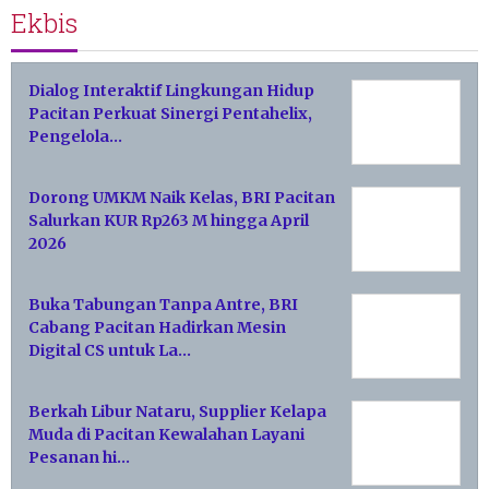
Ekbis
Dialog Interaktif Lingkungan Hidup
Pacitan Perkuat Sinergi Pentahelix,
Pengelola…
Dorong UMKM Naik Kelas, BRI Pacitan
Salurkan KUR Rp263 M hingga April
2026
Buka Tabungan Tanpa Antre, BRI
Cabang Pacitan Hadirkan Mesin
Digital CS untuk La…
Berkah Libur Nataru, Supplier Kelapa
Muda di Pacitan Kewalahan Layani
Pesanan hi…