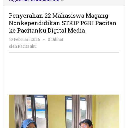
22
Mahasiswa
Penyerahan 22 Mahasiswa Magang
Magang
Nonkependidikan STKIP PGRI Pacitan
Nonkependidikan
ke Pacitanku Digital Media
STKIP
PGRI
oleh
10 Februari 2026
-
0 Dilihat
Pacitan
Pacitanku
oleh
Pacitanku
ke
Pacitanku
Digital
Media