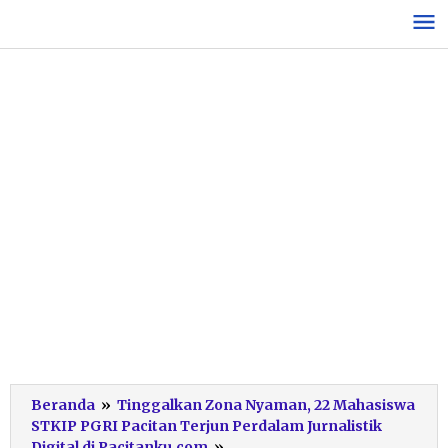
Lewati
ke
konten
Beranda
»
Tinggalkan Zona Nyaman, 22 Mahasiswa
STKIP PGRI Pacitan Terjun Perdalam Jurnalistik
Penyerahan
Digital di Pacitanku.com
»