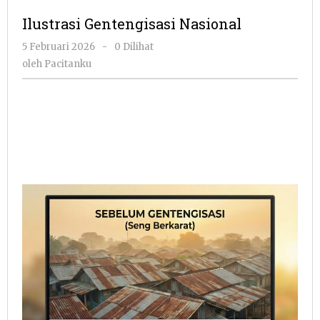
Nasional
Ilustrasi Gentengisasi Nasional
oleh
5 Februari 2026
-
0 Dilihat
Pacitanku
oleh
Pacitanku