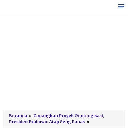
Lewati
ke
konten
Beranda
»
Canangkan Proyek Gentengisasi,
Ilustrasi
Presiden Prabowo: Atap Seng Panas
»
Gentengisasi