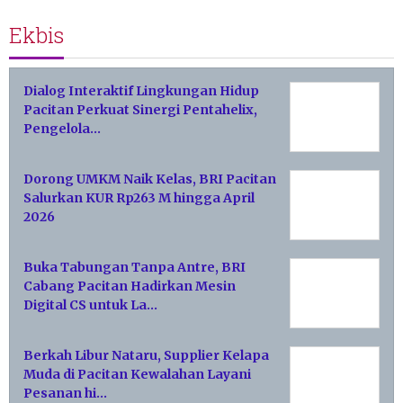
Ekbis
Dialog Interaktif Lingkungan Hidup
Pacitan Perkuat Sinergi Pentahelix,
Pengelola…
Dorong UMKM Naik Kelas, BRI Pacitan
Salurkan KUR Rp263 M hingga April
2026
Buka Tabungan Tanpa Antre, BRI
Cabang Pacitan Hadirkan Mesin
Digital CS untuk La…
Berkah Libur Nataru, Supplier Kelapa
Muda di Pacitan Kewalahan Layani
Pesanan hi…