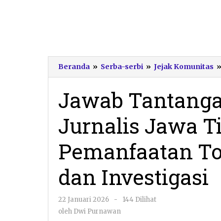
Beranda
»
Serba-serbi
»
Jejak Komunitas
Jawab Tantangan
Jurnalis Jawa 
Pemanfaatan Too
dan Investigasi
oleh
22 Januari 2026
-
144 Dilihat
Dwi
oleh
Dwi Purnawan
Purnawan