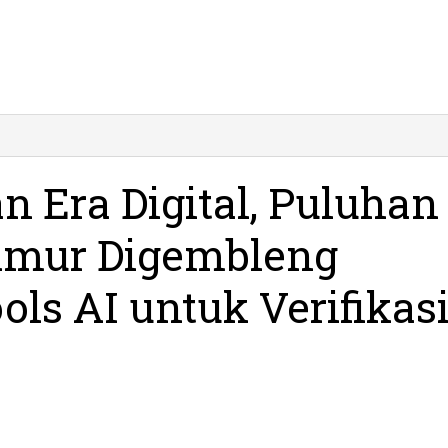
Jawab
»
Tantangan
Era
 Era Digital, Puluhan
Digital,
Puluhan
Timur Digembleng
Jurnalis
Jawa
Timur
ls AI untuk Verifikas
Digembleng
Pemanfaatan
Tools
AI
untuk
Verifikasi
dan