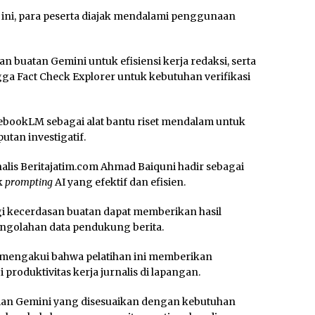
g ini, para peserta diajak mendalami penggunaan
n buatan Gemini untuk efisiensi kerja redaksi, serta
a Fact Check Explorer untuk kebutuhan verifikasi
ebookLM sebagai alat bantu riset mendalam untuk
tan investigatif.
alis Beritajatim.com Ahmad Baiquni hadir sebagai
k
prompting
AI yang efektif dan efisien.
logi kecerdasan buatan dapat memberikan hasil
pengolahan data pendukung berita.
, mengakui bahwa pelatihan ini memberikan
roduktivitas kerja jurnalis di lapangan.
ian Gemini yang disesuaikan dengan kebutuhan