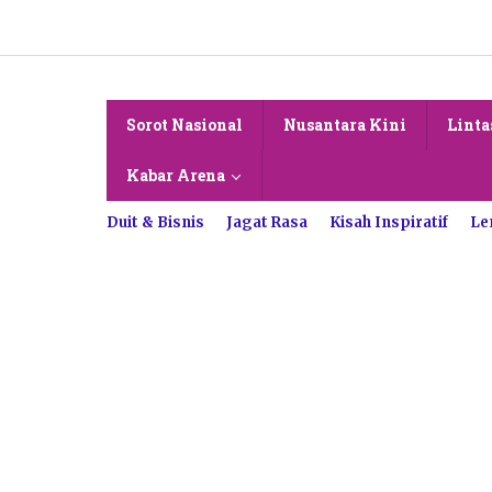
Lewati
ke
konten
Sorot Nasional
Nusantara Kini
Linta
Kabar Arena
Duit & Bisnis
Jagat Rasa
Kisah Inspiratif
Le