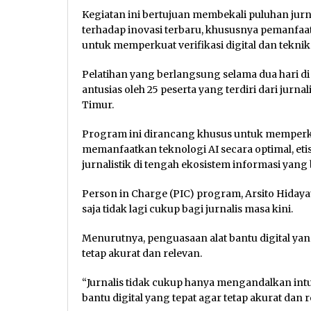
Kegiatan ini bertujuan membekali puluhan jur
terhadap inovasi terbaru, khususnya pemanfaata
untuk memperkuat verifikasi digital dan teknik l
Pelatihan yang berlangsung selama dua hari di 
antusias oleh 25 peserta yang terdiri dari jurn
Timur.
Program ini dirancang khusus untuk memperku
memanfaatkan teknologi AI secara optimal, eti
jurnalistik di tengah ekosistem informasi yang
Person in Charge (PIC) program, Arsito Hiday
saja tidak lagi cukup bagi jurnalis masa kini.
Menurutnya, penguasaan alat bantu digital yan
tetap akurat dan relevan.
“Jurnalis tidak cukup hanya mengandalkan intu
bantu digital yang tepat agar tetap akurat dan r