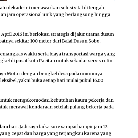
atu dekade ini menawarkan solusi vital di tengah
gan jam operasional unik yang berlangsung hingga
April 2016 ini berlokasi strategis di jalur utama dusun
ya sekitar 100 meter dari Balai Dusun Sobo.
 memangkas waktu serta biaya transportasi warga yang
el di pusat kota Pacitan untuk sekadar servis rutin.
ya Motor dengan bengkel desa pada umumnya
eksibel, yakni buka setiap hari mulai pukul 16.00
ni untuk mengakomodasi kebutuhan kaum pekerja dan
ntuk merawat kendaraan setelah pulang bekerja pada
am hari. Jadi saya buka sore sampai hampir jam 12
yang cepat dan harga yang terjangkau karena yang