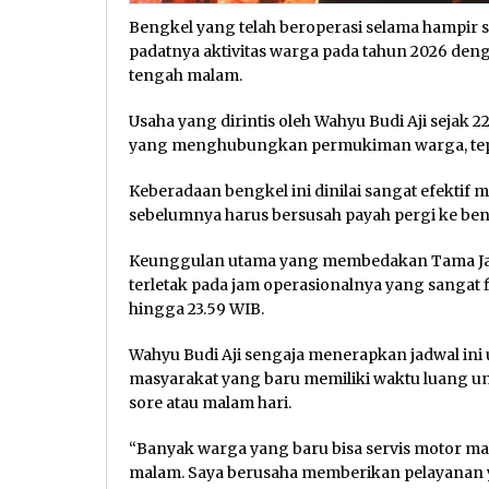
Bengkel yang telah beroperasi selama hampir s
padatnya aktivitas warga pada tahun 2026 den
tengah malam.
Usaha yang dirintis oleh Wahyu Budi Aji sejak 22 
yang menghubungkan permukiman warga, tepatn
Keberadaan bengkel ini dinilai sangat efektif
sebelumnya harus bersusah payah pergi ke bengk
Keunggulan utama yang membedakan Tama Ja
terletak pada jam operasionalnya yang sangat fl
hingga 23.59 WIB.
Wahyu Budi Aji sengaja menerapkan jadwal i
masyarakat yang baru memiliki waktu luang u
sore atau malam hari.
“Banyak warga yang baru bisa servis motor mal
malam. Saya berusaha memberikan pelayanan 