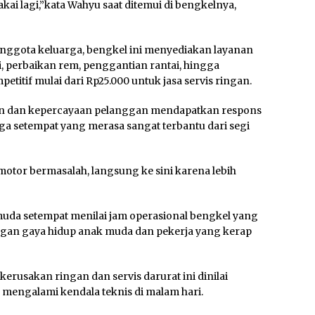
ai lagi,”kata Wahyu saat ditemui di bengkelnya,
nggota keluarga, bengkel ini menyediakan layanan
li, perbaikan rem, penggantian rantai, hingga
titif mulai dari Rp25.000 untuk jasa servis ringan.
nan dan kepercayaan pelanggan mendapatkan respons
arga setempat yang merasa sangat terbantu dari segi
 motor bermasalah, langsung ke sini karena lebih
emuda setempat menilai jam operasional bengkel yang
gan gaya hidup anak muda dan pekerja yang kerap
erusakan ringan dan servis darurat ini dinilai
engalami kendala teknis di malam hari.