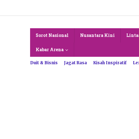
Lewati
ke
konten
Sorot Nasional
Nusantara Kini
Linta
Kabar Arena
Duit & Bisnis
Jagat Rasa
Kisah Inspiratif
Le