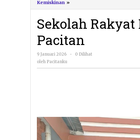
Sekolah
Kemiskinan
»
Rakyat
Menengah
Sekolah Rakyat
Atas
23
Pacitan
Pacitan
oleh
9 Januari 2026
-
0 Dilihat
Pacitanku
oleh
Pacitanku