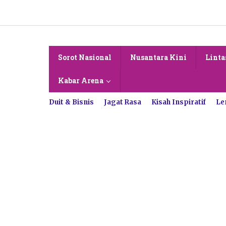
Lewati
ke
konten
Sorot Nasional
Nusantara Kini
Linta
Kabar Arena
Duit & Bisnis
Jagat Rasa
Kisah Inspiratif
Le