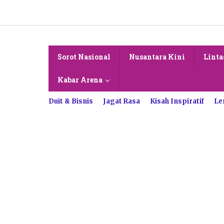
Lewati
ke
konten
Sorot Nasional
Nusantara Kini
Linta
Kabar Arena
Duit & Bisnis
Jagat Rasa
Kisah Inspiratif
Le