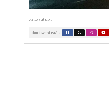
oleh
Pacitanku
Ikuti Kami Pada