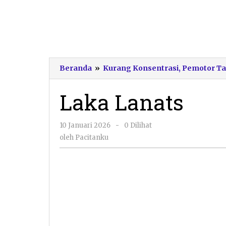
Beranda
»
Kurang Konsentrasi, Pemotor Tab
Laka Lanats
oleh
10 Januari 2026
-
0 Dilihat
Pacitanku
oleh
Pacitanku